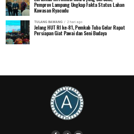
Pemprov Lampung Ungkap Fakta Status Lahan
kualitas sumber daya manusia, khususnya di bidang
Kawasan Ryacudu
pendidikan dan literasi digital.
TULANG BAWANG
2 hari ago
Menurut Komang Koheri, perkembangan teknologi
Jelang HUT RI ke-81, Pemkab Tuba Gelar Rapat
Persiapan Giat Pawai dan Seni Budaya
kecerdasan buatan atau Artificial Intelligence (AI) telah
membuka berbagai peluang untuk meningkatkan
kualitas pembelajaran, memperluas akses informasi,
serta mendorong lahirnya inovasi dan kreativitas di
kalangan pelajar maupun tenaga pendidik.
Namun demikian, ia mengingatkan bahwa kemajuan
teknologi juga membawa tantangan, mulai dari
maraknya penyebaran informasi palsu, penyalahgunaan
teknologi, hingga persoalan etika digital. Karena itu,
literasi digital dan pemanfaatan AI secara bertanggung
jawab menjadi hal yang sangat penting untuk terus
diperkuat.
Sementara itu, Wakil Gubernur Lampung dr. Jihan