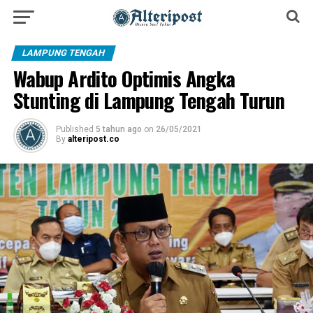
LAMPUNG TENGAH
Wabup Ardito Optimis Angka
Stunting di Lampung Tengah Turun
Published
5 tahun ago
on
26/05/2021
By
alteripost.co