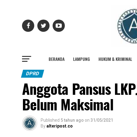
BERANDA
LAMPUNG
HUKUM & KRIMINAL
DPRD
Anggota Pansus LKP
Belum Maksimal
Published
5 tahun ago
on
31/05/2021
By
alteripost.co