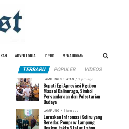
IKAN
ADVERTORIAL
DPRD
MENAJUKKAN
TERBARU
POPULER
VIDEOS
LAMPUNG SELATAN
1 jam ago
Bupati Egi Apresiasi Ngaben
Massal Balinuraga, Simbol
Persaudaraan dan Pelestarian
Budaya
LAMPUNG
1 jam ago
Luruskan Infromasi Keliru yang
Beredar, Pemprov Lampung
Ungkap Fakta Status Lahan