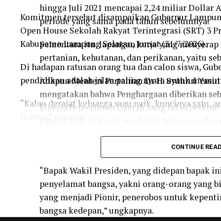
hingga Juli 2021 mencapai 2,24 miliar Dollar 
Komitmen tersebut disampaikan Gubernur Lampung
periode yang sama pada tahun sebelumnya.
Open House Sekolah Rakyat Terintegrasi (SRT) 3 P
Kabupaten Lampung Selatan, Jumat (31/7/2026).
Sementara itu, lapangan kerja yang menyerap 
pertanian, kehutanan, dan perikanan, yaitu seb
Di hadapan ratusan orang tua dan calon siswa, Gu
pendidikan adalah jalan paling nyata untuk memut
Adapun Menteri Pertanian Dr H. Syahrul Yasin
mengatakan bahwa Penghargaan diberikan seba
“Kalau derajat keluarga mau naik, kuncinya satu, a
kinerja Pemerintah Daerah yang telah berko
tuanya,” ujarnya.
pangan bagi 273 juta penduduk Indonesia dan
sebagai rangkaian peringatan Hari Tani Nasio
Gubernur Mirza menilai Sekolah Rakyat bukan sek
tanggal 24 September 2021.
CONTINUE REA
gratis, tetapi menjadi ruang yang membuka kesemp
kurang mampu untuk mengubah masa depan merek
“Bapak Wakil Presiden, yang didepan bapak in
penyelamat bangsa, yakni orang-orang yang bi
“Tahun lalu Sekolah Rakyat dimulai dengan meneri
yang menjadi Pionir, penerobos untuk kepenti
Provinsi Lampung. Mereka dipilih melalui proses
bangsa kedepan,” ungkapnya.
(PKH), benar-benar anak-anak yang membutuhkan a