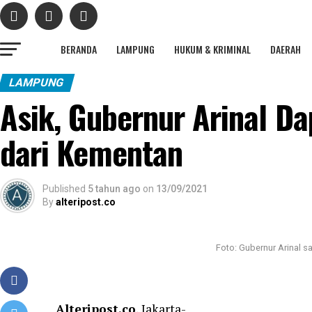
BERANDA
LAMPUNG
HUKUM & KRIMINAL
DAERAH
LAMPUNG
Asik, Gubernur Arinal D
dari Kementan
Published
5 tahun ago
on
13/09/2021
By
alteripost.co
Foto: Gubernur Arinal s
Alteripost.co
, Jakarta-