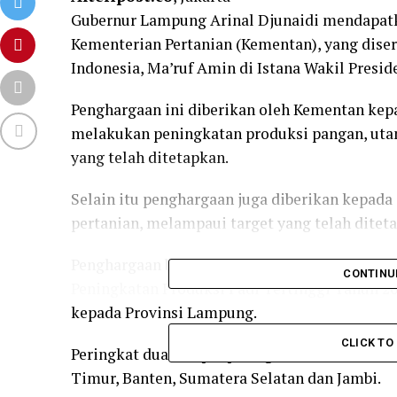
Gubernur Lampung Arinal Djunaidi mendapatk
Kementerian Pertanian (Kementan), yang dise
Indonesia, Ma’ruf Amin di Istana Wakil Preside
Penghargaan ini diberikan oleh Kementan kepa
melakukan peningkatan produksi pangan, utama
yang telah ditetapkan.
Selain itu penghargaan juga diberikan kepada
pertanian, melampaui target yang telah ditet
Penghargaan bidang pertanian tahun 2021 den
CONTINU
Peningkatan Produksi Padi Tertinggi Tahun 20
kepada Provinsi Lampung.
CLICK T
Peringkat dua sampai peringkat kelima secara
Timur, Banten, Sumatera Selatan dan Jambi.