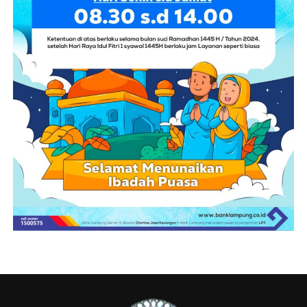
antaranya optimalisasi pengelolaan aset daerah,
penguatan tata kelola pengadaan barang dan jasa,
peningkatan pendapatan melalui optimalisasi pajak dan
retribusi daerah, percepatan tindak lanjut rekomendasi
Badan Pemeriksa Keuangan (BPK), penguatan fungsi
pengawasan Inspektorat, penajaman prioritas
anggaran, hingga peningkatan pembinaan olahraga.
Banggar juga merekomendasikan efisiensi organisasi
melalui penggabungan (merger) OPD yang belanja
pegawainya dinilai lebih besar dibandingkan anggaran
kegiatan. Selain itu, DPRD meminta dilakukan evaluasi
terhadap pimpinan perangkat daerah maupun kepala
UPT Kesehatan yang berulang kali tidak hadir dalam
pembahasan bersama DPRD.
“Dengan semangat kolaborasi dan komitmen bersama,
mari kita wujudkan budaya kerja jalan lurus dengan tata
kelola pemerintahan yang lebih transparan, akuntabel,