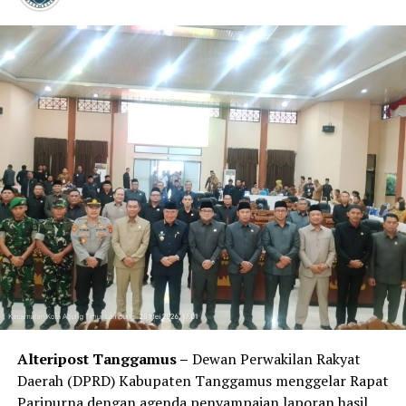
lampung Kementerian PUPR Ave Emda Prasetio
Kawulusan meninjau lokasi tersebut.
Mukhlis Basri mengatakan, bantuan tersebut
merupakan bentuk kepedulian Partai Gerindra kepada
masyarakat kecamatan Wonosobo yang kini mengalami
musibah.
Ketua DPC Gerindra Tanggamus menekankan kepada
Dinas pekerjaan umum dan pengairan provinsi lampung
Bidang perencanaan untuk melakukan normalisasi
untuk pencegahan musibah yang akan terjadi kembali.
“Sekarang harus fokus untuk melakukan normalisasi,
karena ini udah terjadi penyempitan dan kami
menyerahkan bantuan dari Partai Gerindra, mudah-
mudahan bantuan yang diberikan Partai Gerindra dapat
Alteripost Tanggamus –
Dewan Perwakilan Rakyat
meringankan beban para korban banjir
Daerah (DPRD) Kabupaten Tanggamus menggelar Rapat
Paripurna dengan agenda penyampaian laporan hasil