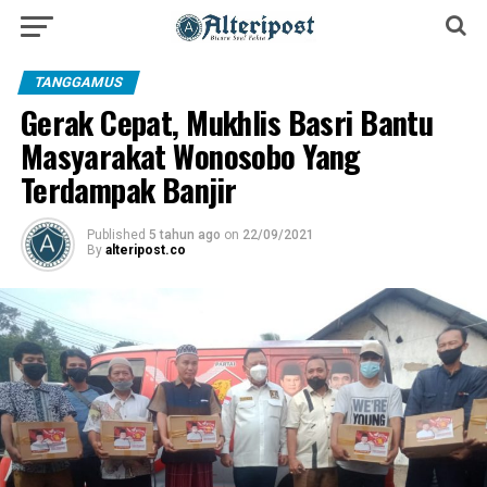
TANGGAMUS
Gerak Cepat, Mukhlis Basri Bantu
Masyarakat Wonosobo Yang
Terdampak Banjir
Published
5 tahun ago
on
22/09/2021
By
alteripost.co