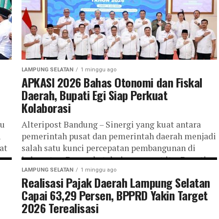
LAMPUNG SELATAN
1 minggu ago
APKASI 2026 Bahas Otonomi dan Fiskal
Daerah, Bupati Egi Siap Perkuat
Kolaborasi
au
Alteripost Bandung – Sinergi yang kuat antara
n
pemerintah pusat dan pemerintah daerah menjadi
at
salah satu kunci percepatan pembangunan di
kabupaten. Berangkat dari semangat itu, Bupati
Lampung...
LAMPUNG SELATAN
1 minggu ago
Realisasi Pajak Daerah Lampung Selatan
Capai 63,29 Persen, BPPRD Yakin Target
2026 Terealisasi