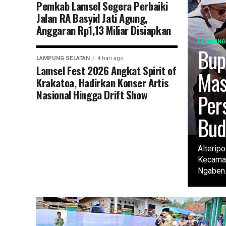
Pemkab Lamsel Segera Perbaiki
Jalan RA Basyid Jati Agung,
Anggaran Rp1,13 Miliar Disiapkan
LAMPUNG
Bup
LAMPUNG SELATAN
4 hari ago
Lamsel Fest 2026 Angkat Spirit of
Mas
Krakatoa, Hadirkan Konser Artis
Nasional Hingga Drift Show
Per
Bud
Alterip
Kecamat
Ngaben..