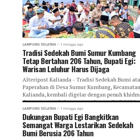
LAMPUNG SELATAN
1 minggu ago
Tradisi Sedekah Bumi Sumur Kumbang
Tetap Bertahan 206 Tahun, Bupati Egi:
Warisan Leluhur Harus Dijaga
Alteripost Kalianda – Tradisi Sedekah Bumi at
Paperahan di Desa Sumur Kumbang, Kecamata
Kalianda, kembali digelar dengan penuh khidm
dan semangat kebersamaan, Jumat (31/7/2026).
Tradisi adat...
LAMPUNG SELATAN
1 minggu ago
Dukungan Bupati Egi Bangkitkan
Semangat Warga Lestarikan Sedekah
Bumi Berusia 206 Tahun