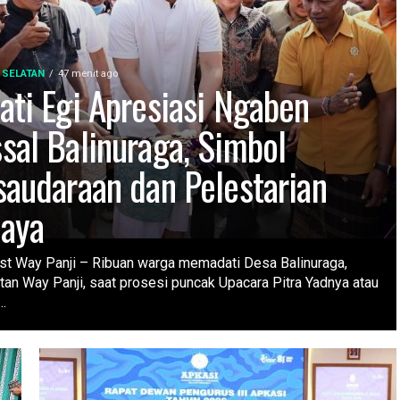
 SELATAN
47 menit ago
ati Egi Apresiasi Ngaben
sal Balinuraga, Simbol
saudaraan dan Pelestarian
aya
ost Way Panji – Ribuan warga memadati Desa Balinuraga,
an Way Panji, saat prosesi puncak Upacara Pitra Yadnya atau
.