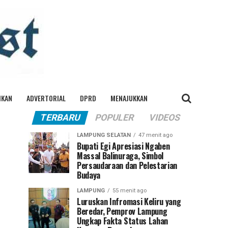
IKAN
ADVERTORIAL
DPRD
MENAJUKKAN
TERBARU
POPULER
VIDEOS
LAMPUNG SELATAN
47 menit ago
Bupati Egi Apresiasi Ngaben
Massal Balinuraga, Simbol
Persaudaraan dan Pelestarian
Budaya
LAMPUNG
55 menit ago
Luruskan Infromasi Keliru yang
Beredar, Pemprov Lampung
Ungkap Fakta Status Lahan