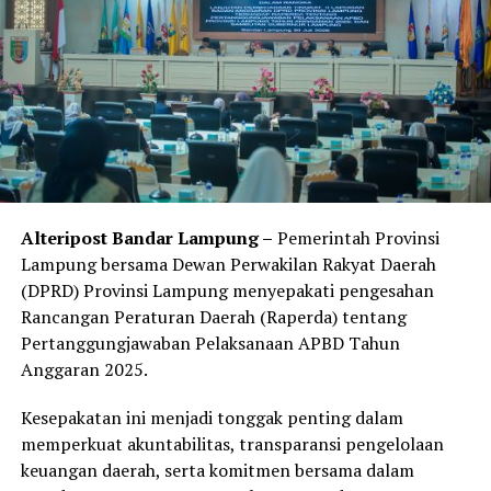
“Saya berharap para peserta bisa mengambil hal-hal
positif dari kegiatan ini. Ilmu yang diperoleh juga bisa
disebarluaskan, terutama di lingkungan keluarga dan
masyarakat sekitar,” pungkasnya. (*)
Facebook Comments Box
RELATED TOPICS:
Alteripost Bandar Lampung –
Pemerintah Provinsi
UP NEXT
Lampung bersama Dewan Perwakilan Rakyat Daerah
Sosok Elly Wahyuni, Tak Pernah Lelah Mendengar dan
Memperjuangkan Aspirasi Masyarakat
(DPRD) Provinsi Lampung menyepakati pengesahan
Rancangan Peraturan Daerah (Raperda) tentang
DON'T MISS
Pertanggungjawaban Pelaksanaan APBD Tahun
DPRD Lampung Dukung Penuh Pembentukan Perda Anti-
LGBT
Anggaran 2025.
Kesepakatan ini menjadi tonggak penting dalam
memperkuat akuntabilitas, transparansi pengelolaan
keuangan daerah, serta komitmen bersama dalam