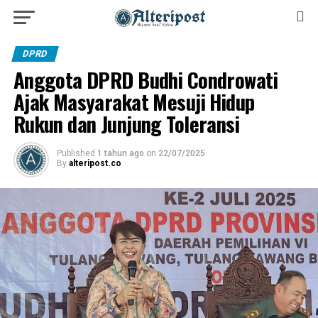
DPRD
Anggota DPRD Budhi Condrowati
Ajak Masyarakat Mesuji Hidup
Rukun dan Junjung Toleransi
Published
1 tahun ago
on
22/07/2025
By
alteripost.co