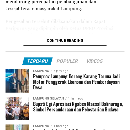
mendorong percepatan pembangunan dan
kesejahteraan masyarakat Lampung.
Pengesahan tersebut dilaksanakan dalam Rapat
Paripurna yang dipimpin oleh Ketua DPRD Provinsi
Lampung, Ahmad Giri Akbar, di Ruang Sidang DPRD
CONTINUE READING
Provinsi Lampung, Kamis (30/07/2026).
Menanggapi persetujuan tersebut, Gubernur Lampung,
TERBARU
POPULER
VIDEOS
Rahmat Mirzani Djausal, menyampaikan apresiasi
setinggi-tingginya kepada seluruh pimpinan dan
LAMPUNG
8 jam ago
anggota dewan, khususnya jajaran Komisi dan Badan
Pemprov Lampung Dorong Karang Taruna Jadi
Motor Penggerak Ekonomi dan Pemberdayaan
Anggaran (Banggar) yang telah bekerja maksimal dalam
Desa
merampungkan tahapan pembahasan.
LAMPUNG SELATAN
1 hari ago
“Persetujuan ini merupakan wujud nyata dari sinergi
Bupati Egi Apresiasi Ngaben Massal Balinuraga,
Simbol Persaudaraan dan Pelestarian Budaya
yang solid antara eksekutif dan legislatif. Selanjutnya,
Raperda yang telah mendapat persetujuan dewan yang
terhormat ini akan segera kami sampaikan kepada
LAMPUNG
1 hari ago