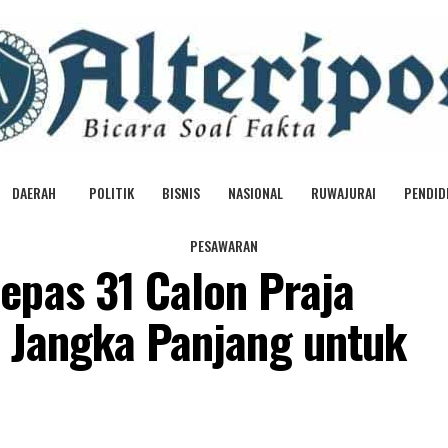
DAERAH
POLITIK
BISNIS
NASIONAL
RUWAJURAI
PENDID
PESAWARAN
epas 31 Calon Praja
i Jangka Panjang untuk