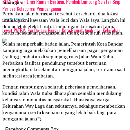
REI Serahkan Lima Rumah Bantuan, Pemkab Lampung Selatan Siap
lapangan.
Perluas Kolaborasi Pembangunan
Perbaikan jalan beraspal tersebut tersebar di dua lokasi
utama, yakni kawasan Wala Suci dan Wala Jaya. Langkah ini
Don't Miss
dinilai lebih efektif untuk menangani kerusakan tanpa
Lewat PATBM, Eva Dwiana Bangun Kota Ramah Anak dari Kelurahan
harus melakukan pengaspalan ulang di seluruh ruas jalan.
Selain memperbaiki badan jalan, Pemerintah Kota Bandar
Lampung juga melakukan pemeliharaan pagar pengaman
(railing) jembatan di sepanjang ruas Jalan Wala Kuba.
Perbaikan fasilitas pendukung tersebut bertujuan
meningkatkan keselamatan pengguna jalan, terutama saat
melintasi area jembatan.
Dengan rampungnya seluruh pekerjaan pemeliharaan,
kondisi Jalan Wala Kuba diharapkan semakin mendukung
kelancaran mobilitas masyarakat, khususnya warga
Kelurahan Way Laga dan sekitarnya, sekaligus memberikan
kenyamanan serta keamanan yang lebih baik bagi para
pengguna jalan.(*)
Facebook Comments Box