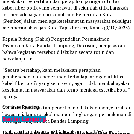
melakukan penertiban dan perapihan jaringan utilitas
kabel fiber optik yang semrawut di sejumlah titik. Langkah
ini menjadi bagian dari komitmen Pemerintah Kota
(Pemkot) dalam menjaga keselamatan masyarakat sekaligus
memperindah wajah Kota Tapis Berseri, Kamis (9/10/2025).
Kepala Bidang (Kabid) Pengendalian Permukiman
Disperkim Kota Bandar Lampung, Dekrison, menjelaskan
bahwa kegiatan tersebut dilakukan secara rutin dan
berkelanjutan.
“Secara bertahap, kami melakukan perapihan,
pembenahan, dan penertiban terhadap jaringan utilitas
kabel fiber optik yang semrawut, agar tidak membahayakan
keselamatan masyarakat dan tetap menjaga estetika kota,”
ujarnya.
Menurutnya, kegiatan penertiban dilakukan menyeluruh di
Continue Reading
kawasan jalan protokol maupun lingkungan permukiman di
Bandar Lampung
berbagai wilayah Kota Bandar Lampung.
Jalan Wala Kuba Kembali Mulus, Eva Dwiana
“Selama dua tahun terakhir kami rutin melakukan