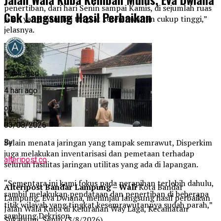
penertiban, dari hari Senin sampai Kamis, di sejumlah ruas
Cek Langsung Hasil Perbaikan
jalan yang memiliki tingkat kesemrawutan cukup tinggi,”
jelasnya.
Published
4 hari ago
on
03/08/2026
Selain menata jaringan yang tampak semrawut, Disperkim
By
juga melakukan inventarisasi dan pemetaan terhadap
alteripost.co
seluruh fasilitas jaringan utilitas yang ada di lapangan.
“Sementara ini kami fokus pada perapihan terlebih dahulu,
Alteripost Bandar Lampung – Wali
Kota Bandar
sambil melakukan pendataan dan penertiban di beberapa
Lampung, Eva Dwiana, meninjau langsung hasil perbaikan
titik wilayah yang tingkat kesemrawutannya sudah parah,”
Jalan Wala Kuba di Kelurahan Way Laga, Kecamatan
sambung Dekrison.
Sukabumi, Senin (3/8/2026).