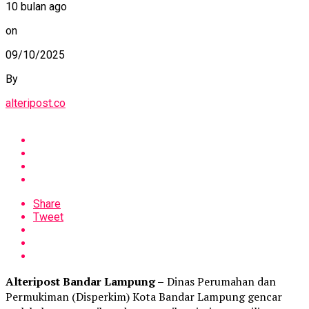
10 bulan ago
on
09/10/2025
By
alteripost.co
Share
Tweet
Alteripost Bandar Lampung –
Dinas Perumahan dan
Permukiman (Disperkim) Kota Bandar Lampung gencar