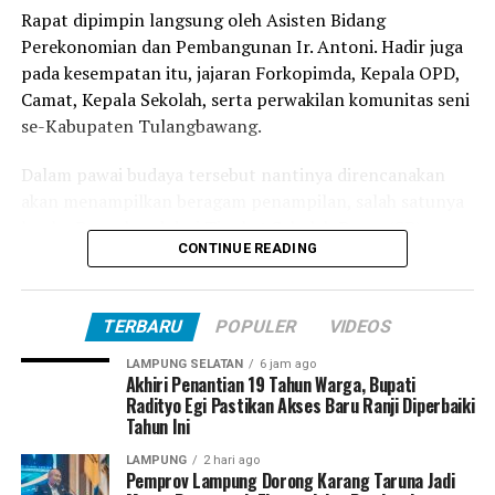
Resmi Berangkat, Pemkab Bersama Kementerian Haji
Rapat dipimpin langsung oleh Asisten Bidang
dan Umrah Tuba Lepas 224 Jamaah Haji Kloter 16 JKG
Perekonomian dan Pembangunan Ir. Antoni. Hadir juga
pada kesempatan itu, jajaran Forkopimda, Kepala OPD,
Camat, Kepala Sekolah, serta perwakilan komunitas seni
se-Kabupaten Tulangbawang.
Dalam pawai budaya tersebut nantinya direncanakan
akan menampilkan beragam penampilan, salah satunya
lomba Drum band dari Tingkat Sekolah Dasar (SD),
CONTINUE READING
Sekolah Menengah Pertama (SMP) dan Sekolah
Menengah Atas (SMA) se-kabupaten Tulangbawang
TERBARU
POPULER
VIDEOS
Dalam rapat tersebut, Kepala Dinas Pendidikan
Kabupaten Tulangbawang menyampaikan bahwa salah
LAMPUNG SELATAN
6 jam ago
satu agenda utama adalah pawai dramband yang akan
Akhiri Penantian 19 Tahun Warga, Bupati
Radityo Egi Pastikan Akses Baru Ranji Diperbaiki
dilaksanakan di Kota Menggala Rute Tangga Raja –
Tahun Ini
Aspol Menggala.
LAMPUNG
2 hari ago
Pemprov Lampung Dorong Karang Taruna Jadi
“Untuk peserta dramband kita libatkan total 16 grup.