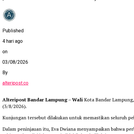
Published
4 hari ago
on
03/08/2026
By
alteripost.co
Alteripost Bandar Lampung – Wali
Kota Bandar Lampung, E
(3/8/2026).
Kunjungan tersebut dilakukan untuk memastikan seluruh pe
Dalam peninjauan itu, Eva Dwiana menyampaikan bahwa perb