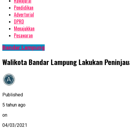
Ruwajurai
Pendidikan
Advertorial
DPRD
Menajukkan
Pesawaran
Bandar Lampung
Walikota Bandar Lampung Lakukan Peninjaua
Published
5 tahun ago
on
04/03/2021