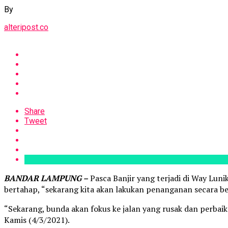
By
alteripost.co
Share
Tweet
BANDAR LAMPUNG –
Pasca Banjir yang terjadi di Way Lun
bertahap, “sekarang kita akan lakukan penanganan secara be
“Sekarang, bunda akan fokus ke jalan yang rusak dan perba
Kamis (4/3/2021).