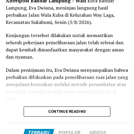
Alteripost Bandar Lampung – Wali
Kota Bandar
Legislator PKS ini pun kembali menegaskan, penting
Lampung, Eva Dwiana, meninjau langsung hasil
untuk berkomitmen menegakkan peraturan.
perbaikan Jalan Wala Kuba di Kelurahan Way Laga,
Dipersilakan melakukan usaha tapi sesuaikan dengan
Kecamatan Sukabumi, Senin (3/8/2026).
peraturan dan peruntukan tata ruang yang ada di
Bandarlampung.
Kunjungan tersebut dilakukan untuk memastikan
seluruh pekerjaan pemeliharaan jalan telah selesai dan
Pembangunan di Bandarlampung adalah pembangunan
dapat kembali dimanfaatkan masyarakat dengan aman
berkelanjutan. Jangan sampai karena melanggar aturan
dan nyaman.
pada akhirnya rakyat yang dikorbankan dan menjadi PR
pemerintah untuk menuntaskan persoalan yang
Dalam peninjauan itu, Eva Dwiana menyampaikan bahwa
muncul.
perbaikan difokuskan pada pemeliharaan ruas jalan yang
mengalami kerusakan melalui metode penambalan atau
“Wali Kota harus tegas. Jangan dikasih hati pengusaha
patching, sehingga kondisi jalan menjadi lebih layak
yang tidak taat dengan aturan. Kita harus komitmen
dilalui.
dalam menegakkan aturan. Jangan asal saja memberikan
rekomendasi usaha tapi menabrak peraturan yang ada,”
“Perbaikan yang dilakukan di ruas Jalan Wala Kuba
CONTINUE READING
tegas Handrie. (Rls)
difokuskan pada pemeliharaan melalui penambalan
(patching) pada bagian jalan yang mengalami
Facebook Comments Box
TERBARU
POPULER
VIDEOS
kerusakan,” ujar Eva Dwiana.