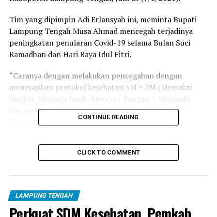
Tim yang dipimpin Adi Erlansyah ini, meminta Bupati
Lampung Tengah Musa Ahmad mencegah terjadinya
peningkatan penularan Covid-19 selama Bulan Suci
Ramadhan dan Hari Raya Idul Fitri.
“Caranya dengan melakukan pencegahan dengan
menerapkan protokol kesehatan 3M + 2M (Memakai
Masker, Menjaga Jarak, Mencuci Tangan + Menjauhi
Kerumunan dan Mengurangi Mobilitas),” ujar Adi
CONTINUE READING
Erlansyah.
Lanjut Adi Erlansyah, juga melakukan penanganan
CLICK TO COMMENT
dengan melakukan 3T (Testing, Tracing dan
Treatment), dan pembinaan dengan mengoptimalkan
Perangkat Pekon atau Kelurahan sampai tingkat RT RW,
serta Pendukung Pelaksanaan penanganan Covid-19 di
LAMPUNG TENGAH
tingkat kelurahan.
Perkuat SDM Kesehatan, Pemkab