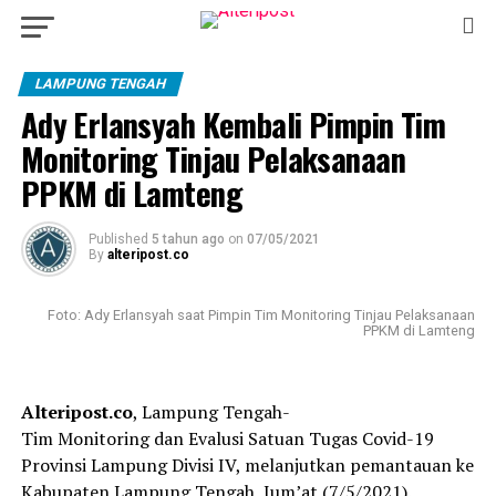
LAMPUNG TENGAH
Ady Erlansyah Kembali Pimpin Tim
Monitoring Tinjau Pelaksanaan
PPKM di Lamteng
Published
5 tahun ago
on
07/05/2021
By
alteripost.co
Foto: Ady Erlansyah saat Pimpin Tim Monitoring Tinjau Pelaksanaan
PPKM di Lamteng
Alteripost.co
, Lampung Tengah-
Tim Monitoring dan Evalusi Satuan Tugas Covid-19
Provinsi Lampung Divisi IV, melanjutkan pemantauan ke
Kabupaten Lampung Tengah, Jum’at (7/5/2021).