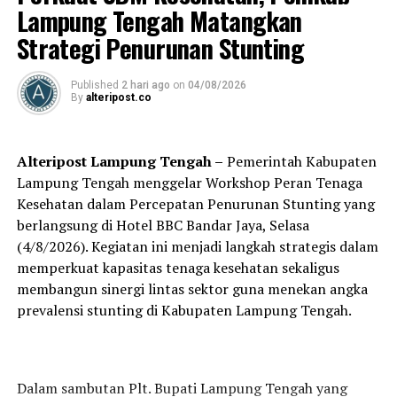
Dalam kesempatan itu juga Tim memberikan bantuan
Lampung Tengah Matangkan
kepada Gugus Tugas Kabupaten Lampung Tengah
Strategi Penurunan Stunting
berupa paket masker sebanyak 2000 buah yang akan
dibagikan kepada masyarakat desa.
Published
2 hari ago
on
04/08/2026
By
alteripost.co
Sementara itu, Bupati Lampung Tengah Musa Ahmad,
menjelaskan bahwa Satgas Penanganan Covid-19
Kabupaten Lampung Tengah terus berupaya melakukan
Alteripost Lampung Tengah –
Pemerintah Kabupaten
langkah-langkah optimal dalam melakukan penanganan
Lampung Tengah menggelar Workshop Peran Tenaga
Covid-19 di Kabupaten Lampung Tengah, termasuk
Kesehatan dalam Percepatan Penurunan Stunting yang
dalam menerapkan PPKM Mikro.
berlangsung di Hotel BBC Bandar Jaya, Selasa
(4/8/2026). Kegiatan ini menjadi langkah strategis dalam
Satgas Penanganan Covid-19 Kabupaten Lampung
memperkuat kapasitas tenaga kesehatan sekaligus
Tengah, lanjut Musa, juga telah melakukan langkah-
membangun sinergi lintas sektor guna menekan angka
langkah di bidang pencegahan dengan menerapkan
prevalensi stunting di Kabupaten Lampung Tengah.
protokol kesehatan 3M+2M, dibidang penanganan
dengan melakukan 3T, dan dibidang pembinaan dengan
mengoptimalkan Perangkat Pekon atau Kelurahan
sampai tingkat RT RW, serta dibidang Pendukung
Dalam sambutan Plt. Bupati Lampung Tengah yang