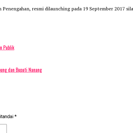
 Penengahan, resmi dilaunching pada 19 September 2017 silam
n Publik
pung dan Bupati Nanang
itandai
*