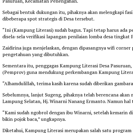
Pasuruan, Kecamatan Penengahan.
Sebagai bentuk dukungan itu, pihaknya akan melengkapi fasi
dibeberapa spot strategis di Desa tersebut.
“Ini (Kampung Literasi) sudah bagus. Tapi tetap harus ada pe
disela-sela verifikasi lapangan penilaian lomba desa tingka
Zaidirina juga menjelaskan, dengan dipasangnya wifi corne
pengetahuan yang dibutuhkan.
Sementara itu, penggagas Kampung Literasi Desa Pasuruan, 
(Pemprov) guna mendukung perkembangan Kampung Literasi
“Alhamdulillah, terima kasih karena sudah diberikan gambaran.
Sebelumnya, lanjut Sugeng, pihaknya telah berencana akan 
Lampung Selatan, Hj. Winarni Nanang Ermanto. Namun hal ter
“Kami sudah ngobrol dengan ibu Winarni, setelah kemarin dik
bikin pojok baca,” ungkapnya.
Diketahui, Kampung Literasi merupakan salah satu program p