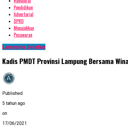
Ruwajurai
Pendidikan
Advertorial
DPRD
Menajukkan
Pesawaran
Lampung Selatan
Kadis PMDT Provinsi Lampung Bersama Winar
Published
5 tahun ago
on
17/06/2021