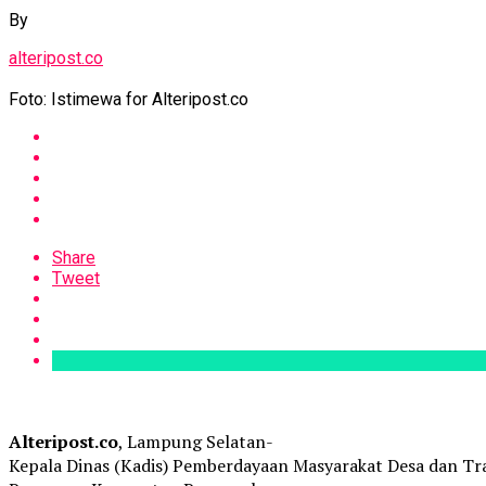
By
alteripost.co
Foto: Istimewa for Alteripost.co
Share
Tweet
Alteripost.co
, Lampung Selatan-
Kepala Dinas (Kadis) Pemberdayaan Masyarakat Desa dan Tra