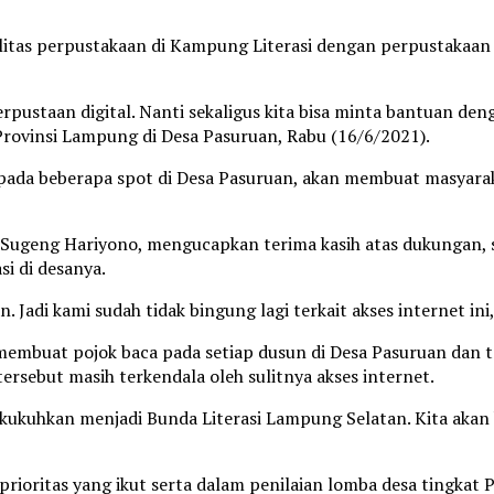
litas perpustakaan di Kampung Literasi dengan perpustakaan d
rpustaan digital. Nanti sekaligus kita bisa minta bantuan den
t Provinsi Lampung di Desa Pasuruan, Rabu (16/6/2021).
r pada beberapa spot di Desa Pasuruan, akan membuat masyar
Sugeng Hariyono, mengucapkan terima kasih atas dukungan, s
 di desanya.
 Jadi kami sudah tidak bingung lagi terkait akses internet ini,
membuat pojok baca pada setiap dusun di Desa Pasuruan dan t
sebut masih terkendala oleh sulitnya akses internet.
ukuhkan menjadi Bunda Literasi Lampung Selatan. Kita akan bi
rioritas yang ikut serta dalam penilaian lomba desa tingkat