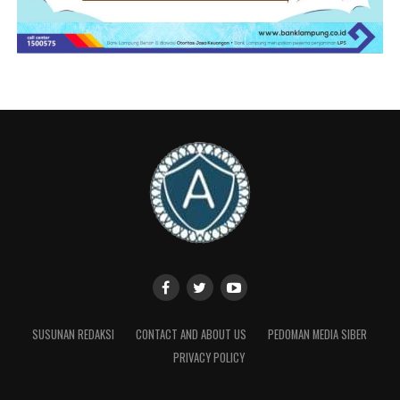
Terkait pasokan bahan baku sampah, pemerintah daerah
telah memetakan sistem rantai pasok dari
kabupaten/kota yang beraglomerasi, yakni Kota Bandar
Lampung, Lampung Selatan, dan Lampung Timur.
Pemerintah provinsi akan segera menugaskan Dinas
Lingkungan Hidup untuk mengatur pola pengangkutan
agar target pasokan sampah sebanyak 1.168 ton per
hari dapat terpenuhi secara berkelanjutan.
Dalam rapat tersebut juga disepakati bahwa Perjanjian
Kerja Sama (PKS) antara badan usaha pemenang proyek
dan pemerintah daerah akan segera difinalisasi.
Dokumen kerja sama ini akan disesuaikan dengan
regulasi lokal untuk menjamin kepastian hukum
operasional proyek, sesuai dengan standar yang
SUSUNAN REDAKSI
CONTACT AND ABOUT US
PEDOMAN MEDIA SIBER
ditetapkan Kemendagri.
PRIVACY POLICY
Adapun terkait tantangan teknis mengenai kebutuhan