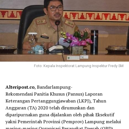
Foto: Kepala Inspektorat Lampung Inspektur Fredy SM
Alteripost.co
, Bandarlampung-
Rekomendasi Panitia Khusus (Pansus) Laporan
Keterangan Pertanggungjawaban (LKPJ), Tahun
Anggaran (TA) 2020 telah dirumuskan dan
diparipurnakan guna dijalankan oleh pihak Eksekutif
yakni Pemerintah Provinsi (Pemprov) Lampung melalui
masing-masing Organisasi Perangkat Daerah (OPD).