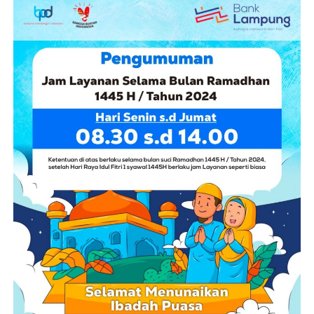
akselerasi pembangunan PSEL Lampung Raya yang
direncanakan mulai beroperasi penuh pada kuartal
keempat tahun 2028.
Sebagai langkah konkret, Pemprov Lampung akan
melakukan intervensi anggaran melalui perubahan
APBD untuk memastikan pematangan lahan dapat
segera dilakukan. Selain itu, pengerjaan akses jalan
sepanjang 1,7 kilometer menuju lokasi proyek
ditargetkan dapat segera dimulai konstruksinya pada
awal tahun depan.
Pihak Danantara selaku pendamping proyek
menekankan bahwa target groundbreaking pada
Desember 2026 merupakan prasyarat mutlak untuk
mencapai target operasional. Untuk mendukung hal
tersebut, penyediaan lahan dan perbaikan akses jalan
menjadi poin krusial yang harus diselesaikan pihak
pemerintah daerah dalam beberapa bulan ke depan.