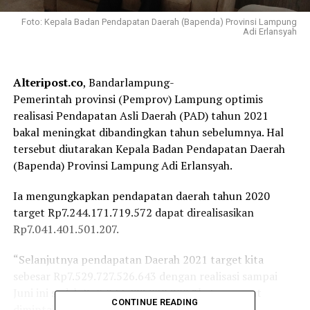
Foto: Kepala Badan Pendapatan Daerah (Bapenda) Provinsi Lampung
Adi Erlansyah
Alteripost.co
, Bandarlampung-
Pemerintah provinsi (Pemprov) Lampung optimis
realisasi Pendapatan Asli Daerah (PAD) tahun 2021
bakal meningkat dibandingkan tahun sebelumnya. Hal
tersebut diutarakan Kepala Badan Pendapatan Daerah
(Bapenda) Provinsi Lampung Adi Erlansyah.
Ia mengungkapkan pendapatan daerah tahun 2020
target Rp7.244.171.719.572 dapat direalisasikan
Rp7.041.401.501.207.
“Selanjutnya pendapatan Daerah 2021 target kita
sebesar Rp7.529.727.526.643 dengan realisasi sampai
Juni ini sudah Rp3.844.422.939.288,” katanya saat
CONTINUE READING
dimintai keterangan, Selasa (3/8/2021).