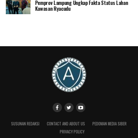
Menurutnya, APKASI memiliki peran penting sebagai
Pemprov Lampung Ungkap Fakta Status Lahan
Kawasan Ryacudu
wadah para kepala daerah dalam bertukar gagasan,
pengalaman, dan pandangan untuk memperkuat tata
kelola pemerintahan daerah sekaligus meningkatkan
kualitas pelayanan kepada masyarakat.
Dalam rapat itu, sejumlah isu strategis menjadi
pembahasan utama, di antaranya penguatan otonomi
daerah, evaluasi program kerja APKASI, hingga
kebijakan fiskal daerah yang dinilai berperan penting
dalam mendukung percepatan pembangunan di tingkat
kabupaten.
“Kami membahas sejumlah isu strategis, mulai dari
penguatan otonomi daerah, evaluasi program kerja
APKASI, hingga kebijakan fiskal daerah agar
pembangunan di kabupaten dapat berjalan lebih
SUSUNAN REDAKSI
CONTACT AND ABOUT US
PEDOMAN MEDIA SIBER
optimal dan memberikan manfaat bagi masyarakat,”
PRIVACY POLICY
kata Egi.