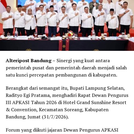
ke 15 kabupaten/kota lewat Dana Bagi Hasil (DBH).
“Terutama pajak rokok yang diserahkan pada
Pemerintah Provinsi, hasilnya itu 70 persennya
dibagikan ke kabupaten/kota, jadi tidak semuanya
diambil oleh Pemprov,” kata Adi.
Ia juga menambahkan, untuk mencapai realisasi
tersebut pihaknya melakukan berbagai upaya untuk
Alteripost Bandung –
Sinergi yang kuat antara
meningkatkan pendapatan daerah salah satunya
pemerintah pusat dan pemerintah daerah menjadi salah
melaksanakan pemutihan pada pajak kendaran
satu kunci percepatan pembangunan di kabupaten.
bermotor dan sistem elektronik samsat desa (e-Samdes).
Berangkat dari semangat itu, Bupati Lampung Selatan,
“Akhir Agustus ini insyaAllah e-Samdes akan kita
Radityo Egi Pratama, menghadiri Rapat Dewan Pengurus
launching, karena ini salah satu upaya pak Gubernur dan
III APKASI Tahun 2026 di Hotel Grand Sunshine Resort
salah satu upaya kita untuk meningkatkan pendapatan
& Convention, Kecamatan Soreang, Kabupaten
daerah,” tandasnya. (*)
Bandung, Jumat (31/7/2026).
Facebook Comments Box
Forum yang diikuti jajaran Dewan Pengurus APKASI