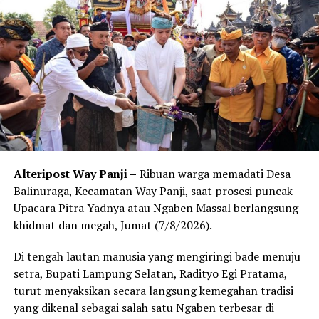
19.
Hal itu kata Nanang, sesuai instruksi pemerintah pusat
yang mewajibkan pemerintah daerah untuk menyiapkan
tempat isolasi terpusat Covid-19 di wilayahnya masing-
masing.
“Sabtu (21/8) besok kita resmikan Rusunawa dan Wisma
Atlet di Kalianda sebagai tempat isolasi terpusat. Tapi
kendalanya kita masih kekurangan bakan baku konsumsi,
Alteripost Way Panji –
Ribuan warga memadati Desa
kebutuhan kamar isolasi, perlengkapan kesehatan bagi
Balinuraga, Kecamatan Way Panji, saat prosesi puncak
pasien, dan saniter,” tutur Nanang.
Upacara Pitra Yadnya atau Ngaben Massal berlangsung
Oleh karena itu, Nanang berharap kepada seluruh
khidmat dan megah, Jumat (7/8/2026).
perusahaan yang berinvestasi di Kabupaten Lampung
Di tengah lautan manusia yang mengiringi bade menuju
Selatan dapat berkontribusi membantu penanganan
setra, Bupati Lampung Selatan, Radityo Egi Pratama,
Covid-19.
turut menyaksikan secara langsung kemegahan tradisi
“Peran serta bapak ibu sangat diharapkan bisa
yang dikenal sebagai salah satu Ngaben terbesar di