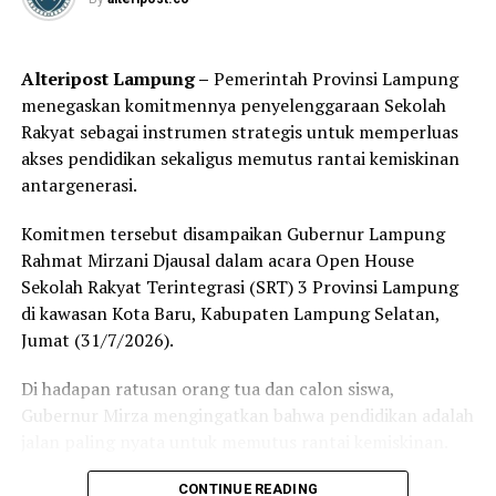
segmen pelajar dalam rangka pencapaian target inklusi
keuangan 90% pada tahun 2024 dan meningkatkan
komitmen, kerja sama, dan sinergi dengan seluruh
Alteripost Lampung –
Pemerintah Provinsi Lampung
stakeholders terkait.
menegaskan komitmennya penyelenggaraan Sekolah
Rakyat sebagai instrumen strategis untuk memperluas
Dalam sambutannya, Kepala OJK Provinsi Lampung
akses pendidikan sekaligus memutus rantai kemiskinan
Bambang Hermanto menyampaikan apresiasi dan
antargenerasi.
terima kasih kepada Pemerintahan Provinsi, Pemerintah
Kabupaten/kota, Dinas Pendidikan, Kanwil Agama,
Komitmen tersebut disampaikan Gubernur Lampung
perbankan dan sekolah serta pihak-pihak yang telah
Rahmat Mirzani Djausal dalam acara Open House
ambil bagian dalam mendukung dan mendorong
Sekolah Rakyat Terintegrasi (SRT) 3 Provinsi Lampung
peningkatan tabungan pelajar sehingga semua pelajar
di kawasan Kota Baru, Kabupaten Lampung Selatan,
nantinya diharapkan memiliki rekening.
Jumat (31/7/2026).
“Kami mengajak semua pihak, khususnya perbankan dan
Di hadapan ratusan orang tua dan calon siswa,
sekolah untuk berjalan bersama, menjalin kerja sama
Gubernur Mirza mengingatkan bahwa pendidikan adalah
yang baik, untuk mengenalkan tabungan pelajar di
jalan paling nyata untuk memutus rantai kemiskinan.
sekolah-sekolah, memberi edukasi kepada pelajar untuk
menabung dan menggalakkan program-program
“Kalau derajat keluarga mau naik, kuncinya satu, anak
CONTINUE READING