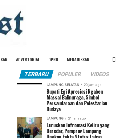
IKAN
ADVERTORIAL
DPRD
MENAJUKKAN
TERBARU
POPULER
VIDEOS
LAMPUNG SELATAN
20 jam ago
Bupati Egi Apresiasi Ngaben
Massal Balinuraga, Simbol
Persaudaraan dan Pelestarian
Budaya
LAMPUNG
21 jam ago
Luruskan Infromasi Keliru yang
Beredar, Pemprov Lampung
Ungkap Fakta Status Lahan