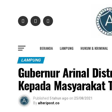
BERANDA
LAMPUNG
HUKUM & KRIMINAL
LAMPUNG
Gubernur Arinal Dis
Kepada Masyarakat 
Published
5 tahun ago
on
25/08/2021
By
alteripost.co