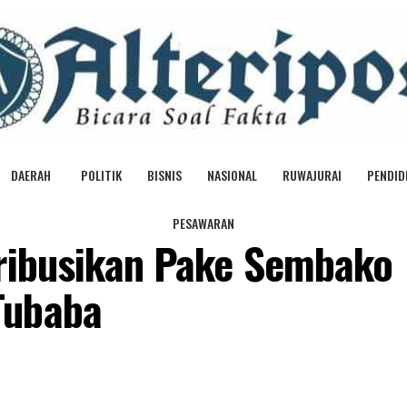
DAERAH
POLITIK
BISNIS
NASIONAL
RUWAJURAI
PENDID
PESAWARAN
tribusikan Pake Sembako
Tubaba