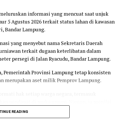
meluruskan informasi yang mencuat saat unjuk
r 5 Agustus 2026 terkait status lahan di kawasan
ri, Bandar Lampung.
asi yang menyebut nama Sekretaris Daerah
rniawan terkait dugaan keterlibatan dalam
 meter persegi di Jalan Ryacudu, Bandar Lampung.
 Pemerintah Provinsi Lampung tetap konsisten
an merupakan aset milik Pemprov Lampung.
mati hak setiap warga negara, termasuk
kan pendapat di muka umum. Namun, ia menilai
skan agar tidak menimbulkan kesalahpahaman.
TINUE READING
hak masyarakat, termasuk LSM Fokal, untuk