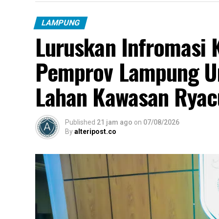
LAMPUNG
Luruskan Infromasi K
Pemprov Lampung Un
Lahan Kawasan Ryac
Published
21 jam ago
on
07/08/2026
By
alteripost.co