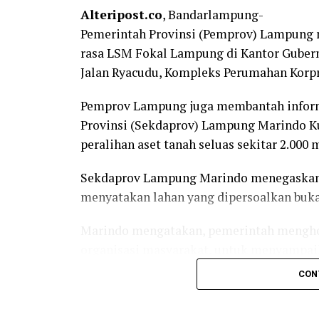
Alteripost.co
, Bandarlampung-
Pemerintah Provinsi (Pemprov) Lampung 
rasa LSM Fokal Lampung di Kantor Gubernu
Jalan Ryacudu, Kompleks Perumahan Korp
Pemprov Lampung juga membantah inform
Provinsi (Sekdaprov) Lampung Marindo Ku
peralihan aset tanah seluas sekitar 2.000
Sekdaprov Lampung Marindo menegaskan,
menyatakan lahan yang dipersoalkan buk
Marindo mengatakan, pemerintah menghor
organisasi masyarakat, untuk menyampai
informasi yang berkembang perlu diluru
CON
“Sebagai pemerintah, kami menghormati 