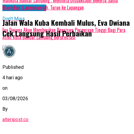
Walikota Bandar Lampung : Meminta Disdukcapil Bekerja Sama
Dengan Camat dan Lurah, Turun ke Lapangan
Bandar Lampung
Don't Miss
Jalan Wala Kuba Kembali Mulus, Eva Dwiana
Eva Dwiana Akan Memberikan Beasiswa Perguruan Tinggi Bagi Para
Cek Langsung Hasil Perbaikan
Atlet Kota Bandar Lampung Berprestasi
Published
4 hari ago
on
03/08/2026
By
alteripost.co