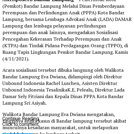
(Pemkot) Bandar Lampung Melalui Dinas Pemberdayaan
Perempuan dan Perlindungan Anak (PPPA) Kota Bandar
Lampung, bersama Lembaga Advokasi Anak (LADA) DAMAR
Lampung dan lembaga pelayanan perlindungan
perempuan dan anak lainnya, mengadakan Sosialisasi
Pencegahan Kekerasan Terhadap Perempuan dan Anak
(KTPA) dan Tindak Pidana Perdagangan Orang (TPPO), di
Ruang Tapis Lingkungan Pemkot Bandar Lampung. Kamis
(4/11/2021).
Acara sosialisasi tersebut dibuka langsung oleh Walikota
Bandar Lampung Eva Dwiana, didampingi oleh Direktur
Unbound Indonesia Rachel Luschen, Asisten Direktur
Unbound Indonesia TesalinikaK.E. Pelealu, Direktur Lada
Damar Sely Fitriani dan Kepala Dinas PPPA Kota Bandar
Lampung Sri Asiyah.
Walikota Bandar Lampung Eva Dwiana mengatakan,
Continue Reading
tingginya angka kasus di Bandar lampung tersebut akibat
Click to comment
munculnya kesadaran masyarakat, untuk melaporkan
tindak kekerasan ke lembaga terkait.