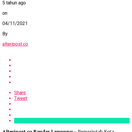
5 tahun ago
on
04/11/2021
By
alteripost.co
Share
Tweet
Alteripost.co Bandar Lampung –
Pemerintah Kota