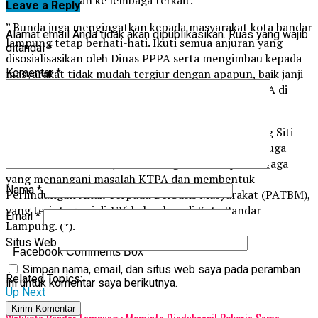
Leave a Reply
” Bunda juga mengingatkan kepada masyarakat kota bandar
Alamat email Anda tidak akan dipublikasikan.
Ruas yang wajib
lampung tetap berhati-hati. Ikuti semua anjuran yang
ditandai
*
disosialisasikan oleh Dinas PPPA serta mengimbau kepada
Komentar
*
masyarakat tidak mudah tergiur dengan apapun, baik janji
dan uang dan bersama-sama menekan tingkat KTPA di
Kota Bandar Lampung.
Sementara itu, Kepala Dinas PPPA Bandar Lampung Siti
Asyah mengungkapkan, selain sosialisasi pihaknya juga
sudah melakukan kerja sama dengan beberapa lembaga
yang menangani masalah KTPA dan membentuk
Nama
*
Perlindungan Anak Terpadu Berbasis Masyarakat (PATBM),
yang terintegrasi di 126 kelurahan di Kota Bandar
Email
*
Lampung. (*).
Situs Web
Facebook Comments Box
Simpan nama, email, dan situs web saya pada peramban
Related Topics:
ini untuk komentar saya berikutnya.
Up Next