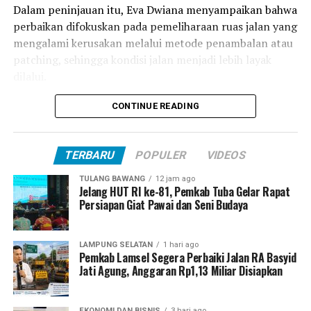
Dalam peninjauan itu, Eva Dwiana menyampaikan bahwa
perbaikan difokuskan pada pemeliharaan ruas jalan yang
mengalami kerusakan melalui metode penambalan atau
patching, sehingga kondisi jalan menjadi lebih layak
dilalui.
“Perbaikan yang dilakukan di ruas Jalan Wala Kuba
CONTINUE READING
difokuskan pada pemeliharaan melalui penambalan
(patching) pada bagian jalan yang mengalami
TERBARU
POPULER
VIDEOS
kerusakan,” ujar Eva Dwiana.
TULANG BAWANG
12 jam ago
Di kawasan Sawit, Way Laga, tim melaksanakan
Jelang HUT RI ke-81, Pemkab Tuba Gelar Rapat
perbaikan jalan beton sepanjang kurang lebih 300 meter
Persiapan Giat Pawai dan Seni Budaya
menggunakan metode patching. Sementara itu, pada
ruas jalan beraspal, perbaikan dilakukan secara parsial
LAMPUNG SELATAN
1 hari ago
atau pada titik-titik yang mengalami kerusakan sesuai
Pemkab Lamsel Segera Perbaiki Jalan RA Basyid
Jati Agung, Anggaran Rp1,13 Miliar Disiapkan
hasil evaluasi di lapangan.
Perbaikan jalan beraspal tersebut tersebar di dua lokasi
EKONOMI DAN BISNIS
3 hari ago