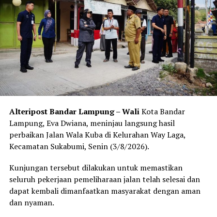
dipasarkan secara online”. Pungkasnya. (*).
Facebook Comments Box
RELATED TOPICS:
UP NEXT
Walikota Bandar Lampung : Meminta Para Wedding
Organizer Untuk Menerapkan Prokes Dan Memasang
Aplikasi Peduli Lindungi
Alteripost Bandar Lampung – Wali
Kota Bandar
DON'T MISS
Walikota Eva Dwiana Lakukan Pengambilan Sumpah
Lampung, Eva Dwiana, meninjau langsung hasil
Jabatan Dan Pelantikan Pejabat Struktural
perbaikan Jalan Wala Kuba di Kelurahan Way Laga,
Kecamatan Sukabumi, Senin (3/8/2026).
Kunjungan tersebut dilakukan untuk memastikan
seluruh pekerjaan pemeliharaan jalan telah selesai dan
dapat kembali dimanfaatkan masyarakat dengan aman
dan nyaman.