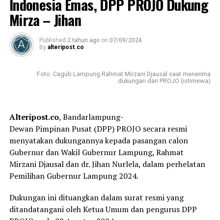
Indonesia Emas, DPP PROJO Dukung
Mirza – Jihan
Dia juga mengakui tidak memiliki izin dari Sekprov
Fahrizal Darminto dan gubernur. Namun, telah meminta
izin secara lisan kepada Plt Kepala Dinas Perkebunan,
Published
2 tahun ago
on
07/09/2024
By
alteripost.co
Jabuk.
“Saya izin ke Pak Jabuk. Kalau ke Pak Sekda kan pasti
Foto: Cagub Lampung Rahmat Mirzani Djausal saat menerima
dukungan dari PROJO (istimewa)
tidak diizinkan urusan seperti itu. Artinya beliau banyak
yang diurus,” terangnya.
Alteripost.co
, Bandarlampung-
Dia juga mengakui tidak mengajukan cuti selama di luar
Dewan Pimpinan Pusat (DPP) PROJO secara resmi
negeri. “Saya izin ngomong sama pak kadis. Sebetulnya
menyatakan dukungannya kepada pasangan calon
saya bisa izin cuti karena alasan penting,” tuturnya.
Gubernur dan Wakil Gubernur Lampung, Rahmat
Mirzani Djausal dan dr. Jihan Nurlela, dalam perhelatan
Sementara itu, Selasa (18/01/2022), saat dikonfirmasi
Pemilihan Gubernur Lampung 2024.
ulang perihal dirinya memberikan izin lisan kepada
Kabidnya ER untuk pelesiran ke Luar Negeri. Plt
Dukungan ini dituangkan dalam surat resmi yang
Kadisbun Lampung Jabuk tidak merespon. Padahal awak
ditandatangani oleh Ketua Umum dan pengurus DPP
media telah memberikan ruang agar berita berimbang