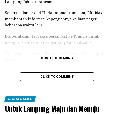
Lampung Jabuk terancam.
Seperti dilansir dari Harianmomentum.com, ER tidak
membantah informasi kepergiannya ke luar negeri
beberapa waktu lalu.
Dia beralasan, terpaksa berangkat ke Prancis untuk
mengurus asuransi anaknya yang kuliah di sana.
“Anakku di sana. Jadi di sana anak saya pindah tempat,
CONTINUE READING
dan mengurus asuransi kesehatannya. Jadi harus
menghadap kantor pajaklah istilahnya kalau di
Indonesia,” kata ER di kantornya, sekitar pukul 10.00
CLICK TO COMMENT
Wib.
Dia mengatakan, ke luar negeri sejak tanggal 22
Desember 2021 dan kembali pada 2 Januari 2022.
BERITA UTAMA
Untuk Lampung Maju dan Menuju
“Iya cuma seminggu saja, setelah itu langsung pulang.
Karena tidak bisa juga lama-lama,” klaimnya.