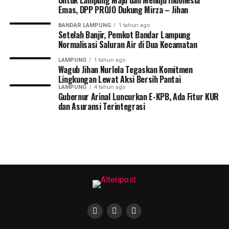
Untuk Lampung Maju dan Menuju Indonesia
Emas, DPP PROJO Dukung Mirza – Jihan
Pasangan Mirza-Jihan menyampaikan rasa terima kasih
BANDAR LAMPUNG
1 tahun ago
dan apresiasinya atas kepercayaan yang diberikan
Setelah Banjir, Pemkot Bandar Lampung
Normalisasi Saluran Air di Dua Kecamatan
PROJO.
LAMPUNG
1 tahun ago
“Dukungan ini menjadi motivasi besar bagi kami untuk
Wagub Jihan Nurlela Tegaskan Komitmen
Lingkungan Lewat Aksi Bersih Pantai
terus memperjuangkan aspirasi masyarakat Lampung
LAMPUNG
4 tahun ago
dan mewujudkan visi kami untuk Lampung yang lebih
Gubernur Arinal Luncurkan E-KPB, Ada Fitur KUR
maju, adil, dan sejahtera,” ujar Rahmat Mirzani Djausal
dan Asuransi Terintegrasi
dalam tanggapannya. (*)
Facebook Comments Box