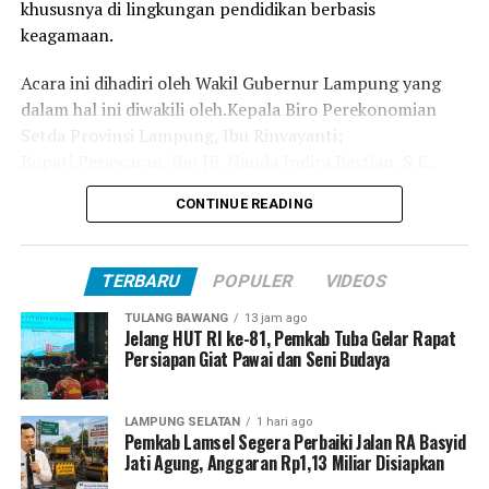
khususnya di lingkungan pendidikan berbasis
UP NEXT
keagamaan.
Gubernur Arinal Tinjau Kemajuan Rehabilitasi Jalan
Provinsi
Acara ini dihadiri oleh Wakil Gubernur Lampung yang
DON'T MISS
dalam hal ini diwakili oleh.Kepala Biro Perekonomian
Fitria Alex Zulkarnain Beserta Jajaran Lakukan
Setda Provinsi Lampung, Ibu Rinvayanti;
Anjangsana ke Rumah Anggota yang Menjadi Korban
Bupati.Pesawaran, Ibu Hj. Nanda Indira Bastian, S.E.,
Banjir
M.M.; Wakil Bupati Pesawaran, Bapak Antonius
CONTINUE READING
Muhammad Ali, S.H.; Kepala OJK Provinsi Lampung,
Bapak Otto Fitriandy; Pimpinan Pondok Pesantren Al-
Hidayat Gerning, Kyai Hi. Ahmad Ma’shum Abror,
TERBARU
POPULER
VIDEOS
M.Pd.I; Bendahara JP3M Provinsi Lampung, Ibu Nyai Hj.
Maryam Maulida; Branch Manager Bank Syariah
TULANG BAWANG
13 jam ago
Jelang HUT RI ke-81, Pemkab Tuba Gelar Rapat
Indonesia (BSI) Cabang Pesawaran, Ibu Desy Anggraini;
Persiapan Giat Pawai dan Seni Budaya
serta perwakilan Bank Sampah Sahabat Gajah,
perangkat desa Gerning, dan para santri Pondok
Pesantren Al-Hidayat.
LAMPUNG SELATAN
1 hari ago
Pemkab Lamsel Segera Perbaiki Jalan RA Basyid
Jati Agung, Anggaran Rp1,13 Miliar Disiapkan
Dalam sambutannya, Kepala OJK Provinsi Lampung,