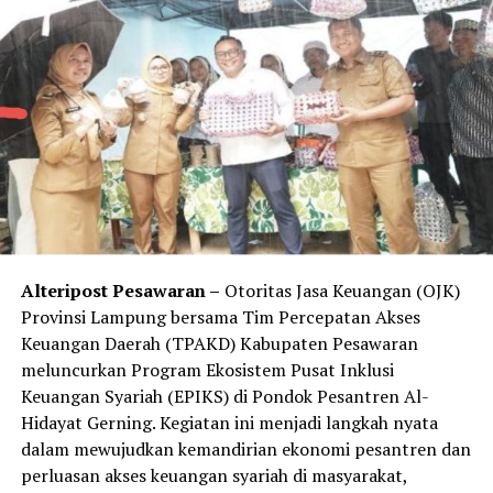
“Laksanakan kegiatan dengan semangat dan penuh
tanggung jawab serta utamakan keselamatan dalam
setiap pelaksanaan UNPD,” ungkapnya.
Kegiatan ini juga merupakan perintah Komandan
Brigade Infanteri 4 Marinir/BS Kolonel Marinir Bob
Osianto Siregar, S.E., M.M ,Menegaskan laksanakan
UNPD ini dengan gembira dan penuh tanggung jawab,
dan merupakan salah satu implementasi dari perintah
harian Kasal Laksamana TNI Muhammad Ali, S.E,. M.M.,
MTr.Opsla Tentang tingkatkan kesiapan operasional,
Alteripost Pesawaran –
Otoritas Jasa Keuangan (OJK)
baik alutsista maupun satuan-satuan operasi, diikuti
Provinsi Lampung bersama Tim Percepatan Akses
dengan peningkatan kemampuan (Capability) prajurit
Keuangan Daerah (TPAKD) Kabupaten Pesawaran
dalam menjawab panggilan tugas yang saat ini
meluncurkan Program Ekosistem Pusat Inklusi
berkembang secara dinamis. (rls)
Keuangan Syariah (EPIKS) di Pondok Pesantren Al-
Facebook Comments Box
Hidayat Gerning. Kegiatan ini menjadi langkah nyata
dalam mewujudkan kemandirian ekonomi pesantren dan
perluasan akses keuangan syariah di masyarakat,
RELATED TOPICS: