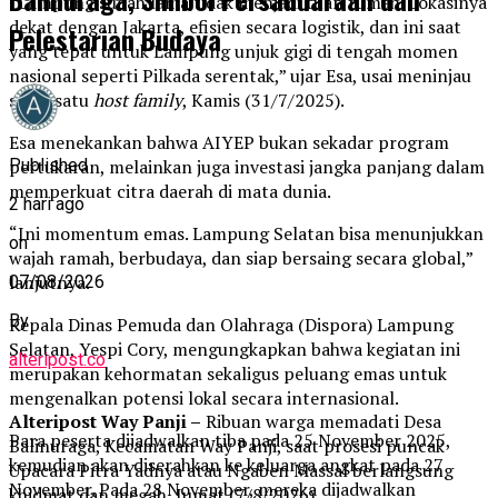
“Lampung sudah lama tidak menjadi tuan rumah. Lokasinya
dekat dengan Jakarta, efisien secara logistik, dan ini saat
Pelestarian Budaya
yang tepat untuk Lampung unjuk gigi di tengah momen
nasional seperti Pilkada serentak,” ujar Esa, usai meninjau
salah satu
host family
, Kamis (31/7/2025).
Esa menekankan bahwa AIYEP bukan sekadar program
Published
pertukaran, melainkan juga investasi jangka panjang dalam
memperkuat citra daerah di mata dunia.
2 hari ago
“Ini momentum emas. Lampung Selatan bisa menunjukkan
on
wajah ramah, berbudaya, dan siap bersaing secara global,”
lanjutnya.
07/08/2026
By
Kepala Dinas Pemuda dan Olahraga (Dispora) Lampung
Selatan, Yespi Cory, mengungkapkan bahwa kegiatan ini
alteripost.co
merupakan kehormatan sekaligus peluang emas untuk
mengenalkan potensi lokal secara internasional.
Alteripost Way Panji –
Ribuan warga memadati Desa
Para peserta dijadwalkan tiba pada 25 November 2025,
Balinuraga, Kecamatan Way Panji, saat prosesi puncak
kemudian akan diserahkan ke keluarga angkat pada 27
Upacara Pitra Yadnya atau Ngaben Massal berlangsung
November. Pada 28 November, mereka dijadwalkan
khidmat dan megah, Jumat (7/8/2026).