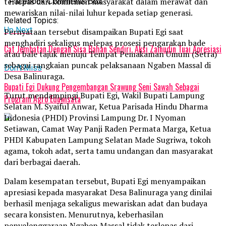
terlepas dari komitmen masyarakat dalam merawat dan
Facebook Comments Box
mewariskan nilai-nilai luhur kepada setiap generasi.
Related Topics:
Up Next
Pernyataan tersebut disampaikan Bupati Egi saat
menghadiri sekaligus melepas prosesi pengarakan bade
Cat Jembatan Dengan Sisa Bahan Sendiri, Aksi Zainudin Tuai Apresiasi
atau bale tajuk menuju Tempat Pemakaman Umum (Setra)
sebagai rangkaian puncak pelaksanaan Ngaben Massal di
Don't Miss
Desa Balinuraga.
Bupati Egi Dukung Pengembangan Srawung Seni Sawah Sebagai
Turut mendampingi Bupati Egi, Wakil Bupati Lampung
Program Agro Eduwisata
Selatan M. Syaiful Anwar, Ketua Parisada Hindu Dharma
Indonesia (PHDI) Provinsi Lampung Dr. I Nyoman
Setiawan, Camat Way Panji Raden Permata Marga, Ketua
PHDI Kabupaten Lampung Selatan Made Sugriwa, tokoh
agama, tokoh adat, serta tamu undangan dan masyarakat
dari berbagai daerah.
Dalam kesempatan tersebut, Bupati Egi menyampaikan
apresiasi kepada masyarakat Desa Balinuraga yang dinilai
berhasil menjaga sekaligus mewariskan adat dan budaya
secara konsisten. Menurutnya, keberhasilan
penyelenggaraan Ngaben Massal tidak terlepas dari