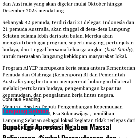
dan Australia yang akan digelar mulai Oktober hingga
Desember 2025 mendatang.
Sebanyak 42 pemuda, terdiri dari 21 delegasi Indonesia dan
21 pemuda Australia, akan tinggal di desa-desa Lampung
Selatan selama lebih dari satu bulan. Mereka akan
mengikuti berbagai program, seperti magang, pertunjukan
budaya, dan tinggal bersama keluarga angkat (
host family
),
untuk merasakan langsung kehidupan masyarakat lokal.
Program AIYEP merupakan kerja sama antara Kementerian
Pemuda dan Olahraga (Kemenpora) RI dan Pemerintah
Australia yang bertujuan mempererat hubungan bilateral
melalui pertukaran budaya, pengembangan kapasitas
kepemudaan, dan pengalaman kerja lintas negara.
Continue Reading
Menurut Asisten Deputi Pengembangan Kepemudaan
Lampung Selatan
Global Kemenpora RI, Esa Sukmawijaya, pemilihan
Lampung Selatan sebagai lokasi kegiatan tidak terlepas dari
Bupati Egi Apresiasi Ngaben Massal
pertimbangan strategis.
Balinuraga, Simbol Persaudaraan dan