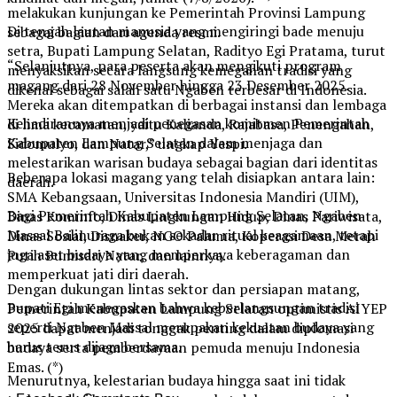
melakukan kunjungan ke Pemerintah Provinsi Lampung
Di tengah lautan manusia yang mengiringi bade menuju
sebagai bagian dari agenda resmi.
setra, Bupati Lampung Selatan, Radityo Egi Pratama, turut
“Selanjutnya, para peserta akan mengikuti program
menyaksikan secara langsung kemegahan tradisi yang
magang dari 28 November hingga 23 Desember 2025.
dikenal sebagai salah satu Ngaben terbesar di Indonesia.
Mereka akan ditempatkan di berbagai instansi dan lembaga
Kehadirannya menjadi penegasan komitmen Pemerintah
di lima kecamatan, yaitu Kalianda, Rajabasa, Penengahan,
Kabupaten Lampung Selatan dalam menjaga dan
Sidomulyo, dan Natar,” ungkap Yespi.
melestarikan warisan budaya sebagai bagian dari identitas
Beberapa lokasi magang yang telah disiapkan antara lain:
daerah.
SMA Kebangsaan, Universitas Indonesia Mandiri (UIM),
Bagi Pemerintah Kabupaten Lampung Selatan, Ngaben
Dinas Kominfo, Dinas Lingkungan Hidup, Dinas Pariwisata,
Massal Balinuraga bukan sekadar ritual keagamaan, tetapi
Dinas Sosial, Disnaker, NGO Paluma, Koperasi Desa Merah
juga aset budaya yang memperkaya keberagaman dan
Putih Bumisari Natar, dan lainnya.
memperkuat jati diri daerah.
Dengan dukungan lintas sektor dan persiapan matang,
Bupati Egi menegaskan bahwa keberlangsungan tradisi
Pemerintah Kabupaten Lampung Selatan optimistis AIYEP
seperti Ngaben Massal merupakan kekuatan budaya yang
2025 dapat menjadi tonggak penting dalam diplomasi
harus terus dijaga bersama.
budaya serta pemberdayaan pemuda menuju Indonesia
Emas. (*)
Menurutnya, kelestarian budaya hingga saat ini tidak