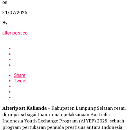
on
31/07/2025
By
alteripost.co
Share
Tweet
Alteripost Kalianda
– Kabupaten Lampung Selatan resmi
ditunjuk sebagai tuan rumah pelaksanaan Australia-
Indonesia Youth Exchange Program (AIYEP) 2025, sebuah
program pertukaran pemuda prestisius antara Indonesia