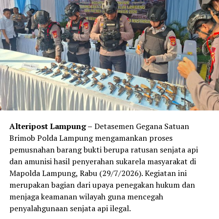
baik program ini dan menyebutnya sebagai kebanggaan
bagi sekolah di pedesaan.‎‎Ia menegaskan kesiapan
sekolah untuk menjadi mitra dalam program literasi
keuangan berkelanjutan. OJK berharap kegiatan ini bisa
menanamkan kesadaran menabung sejak dini sekaligus
melahirkan generasi muda yang bijak dalam mengelola
keuangan.(*/
Facebook Comments Box
Alteripost Lampung –
Detasemen Gegana Satuan
RELATED TOPICS:
Brimob Polda Lampung mengamankan proses
UP NEXT
pemusnahan barang bukti berupa ratusan senjata api
Kasus Kematian Mahasiswa Unila Naik ke Penyidikan,
dan amunisi hasil penyerahan sukarela masyarakat di
Hasil Ekshumasi Temukan Tumor tapi Polisi Sebut Ada
Mapolda Lampung, Rabu (29/7/2026). Kegiatan ini
Kekerasan
merupakan bagian dari upaya penegakan hukum dan
DON'T MISS
menjaga keamanan wilayah guna mencegah
Musda IJTI Lampung 2025: Andres Afandi Resmi Terpilih
penyalahgunaan senjata api ilegal.
Jadi Ketua