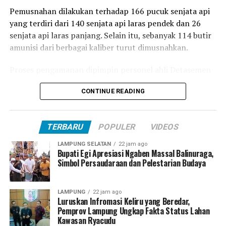
Pemusnahan dilakukan terhadap 166 pucuk senjata api
yang terdiri dari 140 senjata api laras pendek dan 26
senjata api laras panjang. Selain itu, sebanyak 114 butir
amunisi dari berbagai kaliber turut dimusnahkan.
Proses pengamanan dipimpin personel ahli Detasemen
Gegana di bawah pimpinan Iptu Posler Sitanggang.
CONTINUE READING
Sebelum dimusnahkan, setiap senjata terlebih dahulu
diperiksa secara menyeluruh untuk memastikan tidak
ada amunisi yang masih tersisa di dalam silinder maupun
TERBARU
POPULER
VIDEOS
magasin sehingga proses penghancuran berlangsung
aman sesuai prosedur.
LAMPUNG SELATAN
22 jam ago
Bupati Egi Apresiasi Ngaben Massal Balinuraga,
Simbol Persaudaraan dan Pelestarian Budaya
Kegiatan tersebut dihadiri jajaran Forum Koordinasi
Pimpinan Daerah (Forkopimda) Provinsi Lampung, di
antaranya Kapolda Lampung Irjen Pol Helfi Assegaf,
LAMPUNG
22 jam ago
Gubernur Lampung Rahmat Mirzani Djausal, dan
Luruskan Infromasi Keliru yang Beredar,
Pemprov Lampung Ungkap Fakta Status Lahan
Pangdam II/Sriwijaya Mayjen TNI Kristomei Sianturi.
Kawasan Ryacudu
Kehadiran para pimpinan daerah tersebut menjadi