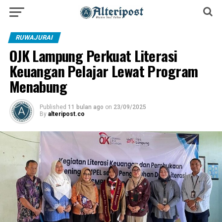
RUWAJURAI
OJK Lampung Perkuat Literasi
Keuangan Pelajar Lewat Program
Menabung
Published
11 bulan ago
on
23/09/2025
By
alteripost.co