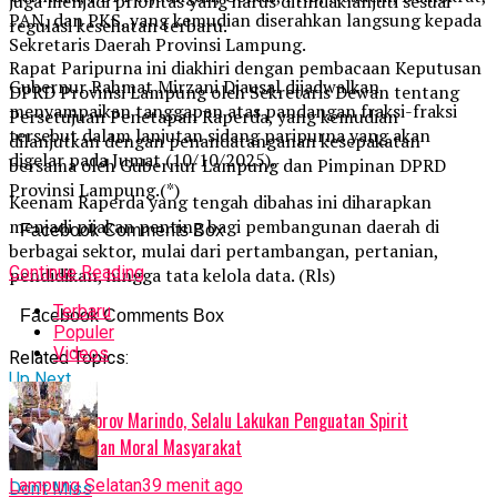
juga menjadi prioritas yang harus ditindaklanjuti sesuai
PAN, dan PKS, yang kemudian diserahkan langsung kepada
regulasi kesehatan terbaru.
Sekretaris Daerah Provinsi Lampung.
Rapat Paripurna ini diakhiri dengan pembacaan Keputusan
Gubernur Rahmat Mirzani Djausal dijadwalkan
DPRD Provinsi Lampung oleh Sekretaris Dewan tentang
menyampaikan tanggapan atas pandangan fraksi-fraksi
Persetujuan Penetapan Raperda, yang kemudian
tersebut dalam lanjutan sidang paripurna yang akan
dilanjutkan dengan penandatanganan kesepakatan
digelar pada Jumat (10/10/2025).
bersama oleh Gubernur Lampung dan Pimpinan DPRD
Provinsi Lampung.(*)
Keenam Raperda yang tengah dibahas ini diharapkan
menjadi pijakan penting bagi pembangunan daerah di
Facebook Comments Box
berbagai sektor, mulai dari pertambangan, pertanian,
Continue Reading
pendidikan, hingga tata kelola data. (Rls)
Terbaru
Facebook Comments Box
Populer
Videos
Related Topics:
Up Next
Pesan Sekdaprov Marindo, Selalu Lakukan Penguatan Spirit
Keagamaan dan Moral Masyarakat
Lampung Selatan
39 menit ago
Don't Miss