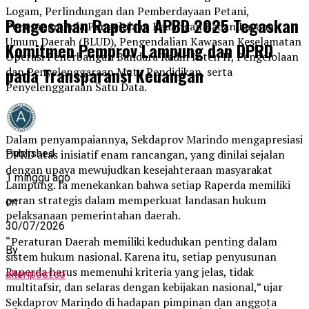
Logam, Perlindungan dan Pemberdayaan Petani,
Pengesahan Raperda APBD 2025 Tegaskan
Penerapan Pola Pengelolaan Keuangan Badan Layanan
Umum Daerah (BLUD), Pengendalian Kawasan Keselamatan
Komitmen Pemprov Lampung dan DPRD
Operasi Penerbangan Bandara Radin Inten II, Pengelolaan
pada Transparansi Keuangan
dan Penyelenggaraan Mutu Pendidikan, serta
Penyelenggaraan Satu Data.
Dalam penyampaiannya, Sekdaprov Marindo mengapresiasi
Published
DPRD atas inisiatif enam rancangan, yang dinilai sejalan
dengan upaya mewujudkan kesejahteraan masyarakat
1 minggu ago
Lampung. Ia menekankan bahwa setiap Raperda memiliki
peran strategis dalam memperkuat landasan hukum
on
pelaksanaan pemerintahan daerah.
30/07/2026
“Peraturan Daerah memiliki kedudukan penting dalam
By
sistem hukum nasional. Karena itu, setiap penyusunan
Raperda harus memenuhi kriteria yang jelas, tidak
alteripost.co
multitafsir, dan selaras dengan kebijakan nasional,” ujar
Sekdaprov Marindo di hadapan pimpinan dan anggota