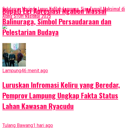
Sekdaprov Marindo Lepas Kafilah Lampung, Siap Tampil Maksimal di
Bupati Egi Apresiasi Ngaben Massal
Ajang STQH Nasional 2025
Balinuraga, Simbol Persaudaraan dan
Pelestarian Budaya
Lampung
46 menit ago
Luruskan Infromasi Keliru yang Beredar,
Pemprov Lampung Ungkap Fakta Status
Lahan Kawasan Ryacudu
Tulang Bawang
1 hari ago