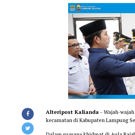
Alteripost Kalianda
– Wajah-wajah 
kecamatan di Kabupaten Lampung Se
Dalam suasana khidmat di Aula Rajab