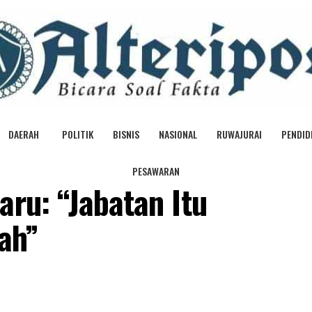
DAERAH
POLITIK
BISNIS
NASIONAL
RUWAJURAI
PENDID
PESAWARAN
aru: “Jabatan Itu
ah”