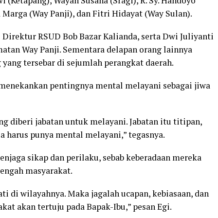
 (Ketapang), Wayan Susana (Sragi), R. Sy. Handoyo
 Marga (Way Panji), dan Fitri Hidayat (Way Sulan).
i Direktur RSUD Bob Bazar Kalianda, serta Dwi Juliyanti
amatan Way Panji. Sementara delapan orang lainnya
 yang tersebar di sejumlah perangkat daerah.
i menekankan pentingnya mental melayani sebagai jiwa
ng diberi jabatan untuk melayani. Jabatan itu titipan,
ua harus punya mental melayani,” tegasnya.
njaga sikap dan perilaku, sebab keberadaan mereka
tengah masyarakat.
ti di wilayahnya. Maka jagalah ucapan, kebiasaan, dan
at akan tertuju pada Bapak-Ibu,” pesan Egi.