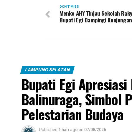
DON'T MISS
Menko AHY Tinjau Sekolah Raky
Bupati Egi Dampingi Kunjungan
LAMPUNG SELATAN
Bupati Egi Apresias
Balinuraga, Simbol 
Pelestarian Budaya
Published
1 hari ago
on
07/08/2026