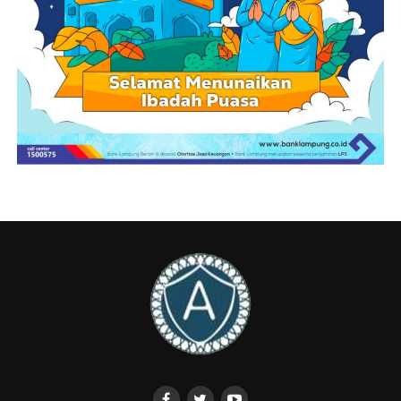
harapan besar agar ilmu yang diperoleh hari ini tidak
berhenti di sini, tetapi diteruskan kepada para siswa,
rekan kerja, dan masyarakat sekitar.
Melalui Tim Percepatan Akses Keuangan Daerah
(TPAKD), Pemkab Pesisir Barat berkomitmen
memastikan literasi dan inklusi keuangan berjalan
beriringan sehingga masyarakat lebih siap
merencanakan masa depan, mengelola risiko, dan
meningkatkan perekonomian daerah,” jelas Zukri.
Pengawasan Ketat OJK demi Keamanan Konsumen
Guna memberikan ketenangan bagi masyarakat yang
mulai mengakses asuransi jiwa, OJK menjamin adanya
pengawasan yang ketat terhadap seluruh lembaga jasa
keuangan. Sesuai dengan amanat Undang-Undang
Nomor 4 Tahun 2023 tentang P2SK, OJK hadir untuk
memastikan setiap perusahaan asuransi memberikan