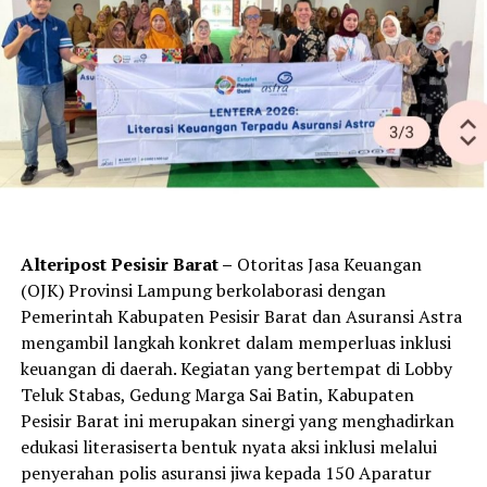
benih baung, dan 1.000 ekor benih bawal. Sementara itu,
Pemkab Mesuji turut melepas 13.000 bibit ikan yang
terdiri dari 10.000 ekor benih lele dan 3.000 ekor benih
nila.
Gubernur Rahmat Mirzani Djausal menjelaskan bahwa
program restocking tersebut bertujuan mengembalikan
fungsi dan peran perairan umum sebagai penyangga
ketahanan pangan lokal sekaligus meningkatkan
kesejahteraan masyarakat yang menggantungkan hidup
dari sektor perikanan.
Alteripost Pesisir Barat –
Otoritas Jasa Keuangan
(OJK) Provinsi Lampung berkolaborasi dengan
Selain itu, pada sektor hilir pertanian, Pemerintah
Pemerintah Kabupaten Pesisir Barat dan Asuransi Astra
Provinsi Lampung meluncurkan teknologi bed dryer di
mengambil langkah konkret dalam memperluas inklusi
500 desa sebagai solusi untuk mengatasi persoalan
keuangan di daerah. Kegiatan yang bertempat di Lobby
pengeringan gabah yang selama ini menyebabkan
Teluk Stabas, Gedung Marga Sai Batin, Kabupaten
turunnya kualitas dan harga jual hasil panen. Upaya
Pesisir Barat ini merupakan sinergi yang menghadirkan
penguatan sektor agribisnis juga didukung melalui kerja
edukasi literasiserta bentuk nyata aksi inklusi melalui
sama permodalan dengan Bank Lampung melalui skema
penyerahan polis asuransi jiwa kepada 150 Aparatur