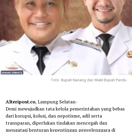
Foto: Bupati Nanang dan Wakil Bupati Pandu
Alteripost.co
, Lampung Selatan-
Demi mewujudkan tata kelola pemerintahan yang bebas
dari korupsi, kolusi, dan nepotisme, adil serta
transparan, diperlukan tindakan mencegah dan
mengatasi benturan kepentingan penyelenggara di