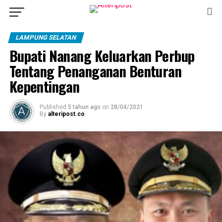
LAMPUNG SELATAN
Bupati Nanang Keluarkan Perbup
Tentang Penanganan Benturan
Kepentingan
Published
5 tahun ago
on
28/04/2021
By
alteripost.co