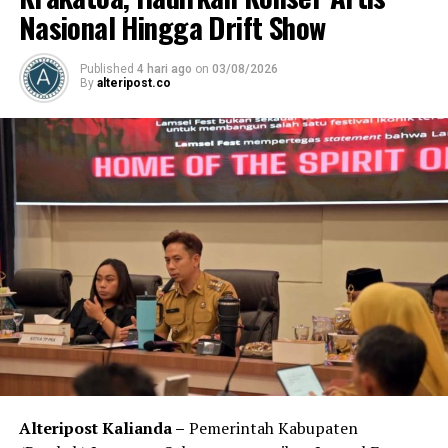
yang dapat mengenal, mencegah, dan mengatasi situasi
Nasional Hingga Drift Show
benturan kepentingan secara transparan dan efisien.
Published
4 hari ago
on
03/08/2026
Kemudian, mencegah terjadinya pengabaian pelayanan
By
alteripost.co
publik dan kerugian negara dan menegakkan integritas
dan juga menciptakan pemerintahan yang bersih dan
berwibawa.
“Perbub ini dimaksudkan untuk dijadikan acuan bagi
pegawai negeri dalam mengenal, mencegah, dan
mengatasi benturan kepentingan,” terang Puji sapaan
akrab pria berkacamata ditemui di ruang kerjanya, Rabu
(28/4/2021).
Lebih lanjut Puji menjelaskan, dalam bidang layanan
kepada masyarakat, bisa saja terjadi bahwa aparat
pelayan publik melakukan komersialisasi pelayanan
publik, pengeluaran ijin yang mengandung unsur
Alteripost Kalianda –
Pemerintah Kabupaten
ketidakadilan atau pelanggaran tehadap persyaratan