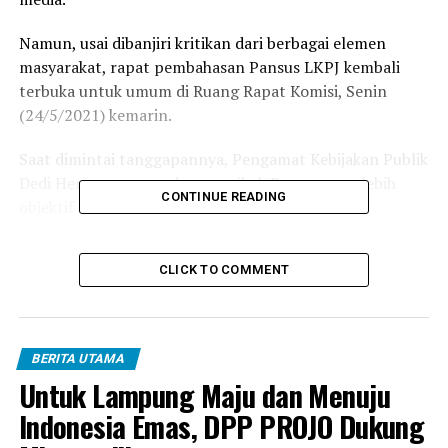
Namun, usai dibanjiri kritikan dari berbagai elemen
masyarakat, rapat pembahasan Pansus LKPJ kembali
terbuka untuk umum di Ruang Rapat Komisi, Senin
(24/5/2021) kemarin.
Saat dimintai tanggapannya, Pengamat Kebijakan Publik
Dedi Hermawan mendorong pihak Pansus agar lebih
CONTINUE READING
objektif dan kritis dalam membedah
pertanggungjawaban Eksekutif melalui masing-masing
Organisasi Perangkat Daerah (OPD) dalam pengelolaan
CLICK TO COMMENT
Tahun Anggaran (TA) 2020.
“Saya mendorong pihak Pansus agar lebih kritis dan
objektif untuk membedah pertanggungjawaban
BERITA UTAMA
Eksekutif, dalam pengelolaan TA 2020 kemarin,” kata
Untuk Lampung Maju dan Menuju
Dedi, Selasa (25/05/2021).
Indonesia Emas, DPP PROJO Dukung
Menurutnya, Pansus harus berkerja sesuai kedudukan