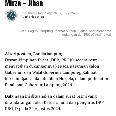
Mirza – Jihan
dan tupoksinya, ini dilakukan demi pembangunan
daerah yang berpihak pada Rakyat Lampung. Oleh
Published
2 tahun ago
on
07/09/2024
karena itu, ia menyarankan agar masyarakat sebaiknya
By
alteripost.co
juga diberi akses untuk berpartisipasi mengevaluasi
LKPJ.
Foto: Cagub Lampung Rahmat Mirzani Djausal saat menerima
dukungan dari PROJO (istimewa)
“Kita berharap Pansus dapat bekerja sesuai kedudukan
dan tupoksinya, karena pembangunan Lampung ini
harus berorientasi kepada masyarakat,” ucap Dedi.
Alteripost.co
, Bandarlampung-
Dewan Pimpinan Pusat (DPP) PROJO secara resmi
Akademisi Unila ini juga meminta pihak Pansus agar
menyatakan dukungannya kepada pasangan calon
bekerja menggunakan hati nurani dan menjunjung
Gubernur dan Wakil Gubernur Lampung, Rahmat
tinggi independensi. Sehingga tidak terpengaruh akan
Mirzani Djausal dan dr. Jihan Nurlela, dalam perhelatan
hal-hal yang berpotensi terjadinya intervensi dari
Pemilihan Gubernur Lampung 2024.
berbagai pihak.
Dukungan ini dituangkan dalam surat resmi yang
“Marwah DPRD Lampung yang memiliki salah satu
ditandatangani oleh Ketua Umum dan pengurus DPP
fungsinya adalah pengawasan harus dijaga, sehingga
PROJO pada 29 Agustus 2024.
tidak terpengaruh akan hal-hal yang berpotensi