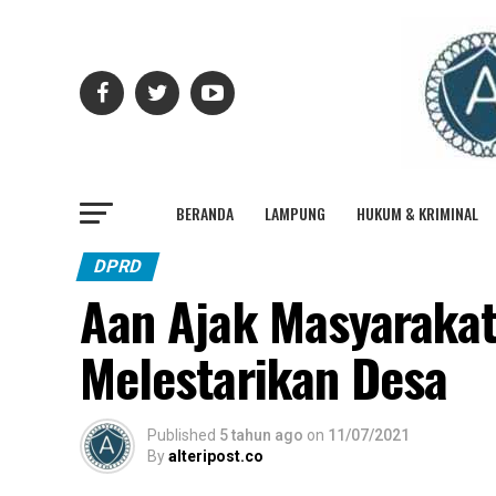
BERANDA
LAMPUNG
HUKUM & KRIMINAL
DPRD
Aan Ajak Masyaraka
Melestarikan Desa
Published
5 tahun ago
on
11/07/2021
By
alteripost.co