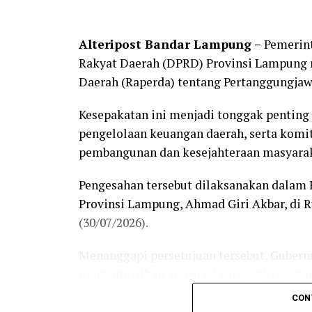
Alteripost Bandar Lampung –
Pemerint
Rakyat Daerah (DPRD) Provinsi Lampung 
Daerah (Raperda) tentang Pertanggungja
Kesepakatan ini menjadi tonggak penting
pengelolaan keuangan daerah, serta kom
pembangunan dan kesejahteraan masyara
Pengesahan tersebut dilaksanakan dalam 
Provinsi Lampung, Ahmad Giri Akbar, di
(30/07/2026).
Menanggapi persetujuan tersebut, Gubern
menyampaikan apresiasi setinggi-tinggin
khususnya jajaran Komisi dan Badan Angg
CON
merampungkan tahapan pembahasan.