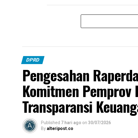
DPRD
Pengesahan Raperd
Komitmen Pemprov 
Transparansi Keuang
Published
7 hari ago
on
30/07/2026
By
alteripost.co