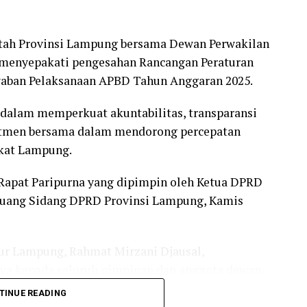
ah Provinsi Lampung bersama Dewan Perwakilan
menyepakati pengesahan Rancangan Peraturan
waban Pelaksanaan APBD Tahun Anggaran 2025.
 dalam memperkuat akuntabilitas, transparansi
itmen bersama dalam mendorong percepatan
kat Lampung.
Rapat Paripurna yang dipimpin oleh Ketua DPRD
 Ruang Sidang DPRD Provinsi Lampung, Kamis
ur Lampung, Rahmat Mirzani Djausal,
ya kepada seluruh pimpinan dan anggota dewan,
aran (Banggar) yang telah bekerja maksimal dalam
TINUE READING