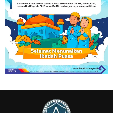
diperkuat.
Sementara itu, Wakil Gubernur Lampung dr. Jihan
Nurlela menegaskan bahwa teknologi Artificial
Intelligence harus dipandang sebagai peluang untuk
meningkatkan kualitas pendidikan, bukan sebagai
ancaman. Menurutnya, AI dapat menjadi alat yang
sangat membantu proses belajar mengajar apabila
dimanfaatkan secara bijaksana, bertanggung jawab,
serta tetap menjunjung tinggi nilai-nilai etika dan
integritas.
Melalui Program Nasional AI Goes To School,
diharapkan para pendidik, pelajar, dan masyarakat
semakin memahami penggunaan teknologi AI secara
positif, sehingga mampu mendukung terciptanya
ekosistem pendidikan yang inovatif, adaptif, dan siap
menghadapi tantangan era digital.(*)