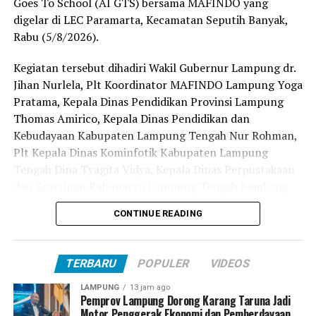
Goes To School (AI GTS) bersama MAFINDO yang
digelar di LEC Paramarta, Kecamatan Seputih Banyak,
Di sisi lain, Dirjen Perhubungan Udara Kementrian
Rabu (5/8/2026).
Perhubungan RI Novie Riyanto R dalam sambutannya
mengatakan dirinya mendukung gerakan vaksinasi ini
Kegiatan tersebut dihadiri Wakil Gubernur Lampung dr.
dan berharap vaksinasi dilakukan secepat mungkin dan
Jihan Nurlela, Plt Koordinator MAFINDO Lampung Yoga
sebaik mungkin untuk mendukung tercapainya herd
Pratama, Kepala Dinas Pendidikan Provinsi Lampung
immunity.
Thomas Amirico, Kepala Dinas Pendidikan dan
Kebudayaan Kabupaten Lampung Tengah Nur Rohman,
Sementara itu, Gus Miftah dalam sambutannya juga
Plt Kepala Dinas Kominfotik Kabupaten Lampung
mendukung percepatan vaksinasi di Lampung Tengah
Tengah Dina Tyagita Vidya, Kepala Dinas Perpustakaan
dan berharap agar semua masyarakat sadar akan
dan Kearsipan Kabupaten Lampung Tengah Bambang
pentingnya vaksinasi.
Setiawan, Camat Seputih Banyak Theni Vandra, serta
CONTINUE READING
para undangan lainnya.
Acara kemudian dilanjutkan dengan penyerahan
cinderamata dan pemberian vaksin secara simbolis dan
Dalam sambutannya, Plt Bupati I Komang Koheri
pembagian sembako secara simbolis. (rls)
TERBARU
POPULER
VIDEOS
menyampaikan apresiasi dan ucapan selamat datang
kepada Wakil Gubernur Lampung beserta seluruh tamu
LAMPUNG
13 jam ago
Facebook Comments Box
Pemprov Lampung Dorong Karang Taruna Jadi
undangan.
Motor Penggerak Ekonomi dan Pemberdayaan