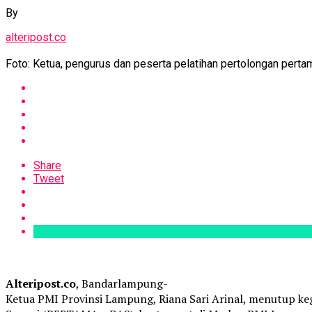
By
alteripost.co
Foto: Ketua, pengurus dan peserta pelatihan pertolongan pert
Share
Tweet
Alteripost.co
, Bandarlampung-
Ketua PMI Provinsi Lampung, Riana Sari Arinal, menutup ke