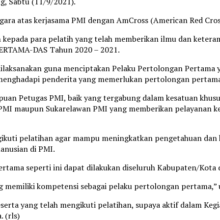
, Sabtu (11/9/2021).
ggara atas kerjasama PMI dengan AmCross (American Red Cros
 kepada para pelatih yang telah memberikan ilmu dan ketera
 PERTAMA-DAS Tahun 2020 – 2021.
dilaksanakan guna menciptakan Pelaku Pertolongan Pertama 
 menghadapi penderita yang memerlukan pertolongan pertam
ampuan Petugas PMI, baik yang tergabung dalam kesatuan kh
s PMI maupun Sukarelawan PMI yang memberikan pelayanan 
engikuti pelatihan agar mampu meningkatkan pengetahuan da
manusian di PMI.
Pertama seperti ini dapat dilakukan diseluruh Kabupaten/Kota
g memiliki kompetensi sebagai pelaku pertolongan pertama,” u
serta yang telah mengikuti pelatihan, supaya aktif dalam Ke
 (rls)