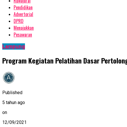
Ruwajurai
Pendidikan
Advertorial
DPRD
Menajukkan
Pesawaran
Lampung
Program Kegiatan Pelatihan Dasar Pertolon
Published
5 tahun ago
on
12/09/2021