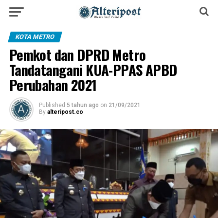
KOTA METRO
Pemkot dan DPRD Metro
Tandatangani KUA-PPAS APBD
Perubahan 2021
Published
5 tahun ago
on
21/09/2021
By
alteripost.co