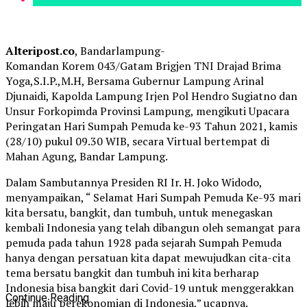
Alteripost.co
, Bandarlampung-
Komandan Korem 043/Gatam Brigjen TNI Drajad Brima
Yoga,S.I.P.,M.H, Bersama Gubernur Lampung Arinal
Djunaidi, Kapolda Lampung Irjen Pol Hendro Sugiatno dan
Unsur Forkopimda Provinsi Lampung, mengikuti Upacara
Peringatan Hari Sumpah Pemuda ke-93 Tahun 2021, kamis
(28/10) pukul 09.30 WIB, secara Virtual bertempat di
Mahan Agung, Bandar Lampung.
Dalam Sambutannya Presiden RI Ir. H. Joko Widodo,
menyampaikan, “ Selamat Hari Sumpah Pemuda Ke-93 mari
kita bersatu, bangkit, dan tumbuh, untuk menegaskan
kembali Indonesia yang telah dibangun oleh semangat para
pemuda pada tahun 1928 pada sejarah Sumpah Pemuda
hanya dengan persatuan kita dapat mewujudkan cita-cita
tema bersatu bangkit dan tumbuh ini kita berharap
Indonesia bisa bangkit dari Covid-19 untuk menggerakkan
Continue Reading
lebih maju perekonomian di Indonesia,” ucapnya.