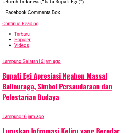
seluruh Indonesia,” kata Bupati Egi.(*)
Facebook Comments Box
Continue Reading
Terbaru
Populer
Videos
Lampung Selatan
16 jam ago
Bupati Egi Apresiasi Ngaben Massal
Balinuraga, Simbol Persaudaraan dan
Pelestarian Budaya
Lampung
16 jam ago
Luruskan Infromasi Keliru yang Beredar,