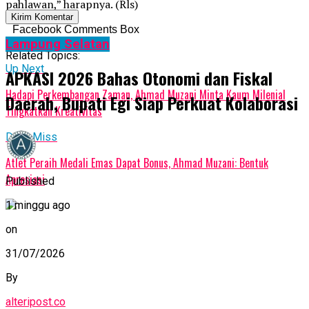
pahlawan,” harapnya. (Rls)
Facebook Comments Box
Lampung Selatan
Related Topics:
Up Next
APKASI 2026 Bahas Otonomi dan Fiskal
Hadapi Perkembangan Zaman, Ahmad Muzani Minta Kaum Milenial
Daerah, Bupati Egi Siap Perkuat Kolaborasi
Tingkatkan Kreativitas
Don't Miss
Atlet Peraih Medali Emas Dapat Bonus, Ahmad Muzani: Bentuk
Apresiasi
Published
1 minggu ago
on
31/07/2026
By
alteripost.co