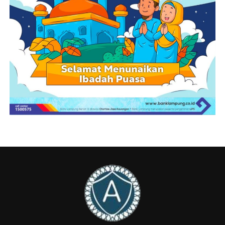
Menurutnya, guru memegang peranan krusial sebagai
agen perubahan di tengah masyarakat.“Kami menaruh
harapan besar agar ilmu yang diperoleh hari ini tidak
berhenti di sini, tetapi diteruskan kepada para siswa,
rekan kerja, dan masyarakat sekitar.
Melalui Tim Percepatan Akses Keuangan Daerah
(TPAKD), Pemkab Pesisir Barat berkomitmen
memastikan literasi dan inklusi keuangan berjalan
beriringan sehingga masyarakat lebih siap
merencanakan masa depan, mengelola risiko, dan
meningkatkan perekonomian daerah,” jelas Zukri.
Pengawasan Ketat OJK demi Keamanan Konsumen
Guna memberikan ketenangan bagi masyarakat yang
mulai mengakses asuransi jiwa, OJK menjamin adanya
pengawasan yang ketat terhadap seluruh lembaga jasa
keuangan. Sesuai dengan amanat Undang-Undang