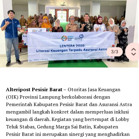
membutuhkan dana dapat dengan mudah dipertemukan
melalui suatu platform (sistem aplikasi berbasis
teknologi informasi) secara online.
“Investor akan mendapatkan keuntungan dalam bentuk
dividen atau bagi hasil dari keuntungan usaha tersebut
yang dibagikan secara periodik,” jelasnya.
“Investor yang tertarik tidak perlu merasa terlalu
khawatir karena SCF telah memiliki payung hukum dari
OJK yang diatur dalam Peraturan OJK yakni POJK
Nomor 57/POJK.04/2020 tentang Penawaran Efek
Alteripost Pesisir Barat –
Otoritas Jasa Keuangan
Melalui Layanan Urun Dana Berbasis Teknologi
(OJK) Provinsi Lampung berkolaborasi dengan
Informasi (Securities Crowdfunding),” tegasnya.
Pemerintah Kabupaten Pesisir Barat dan Asuransi Astra
mengambil langkah konkret dalam memperluas inklusi
Sekdaprov Lampung Fahrizal Darminto mengatakan,
keuangan di daerah. Kegiatan yang bertempat di Lobby
setiap investor yang tertarik berinvestasi dengan SFC
Teluk Stabas, Gedung Marga Sai Batin, Kabupaten
bisa membeli dan mendapatkan kepemilikan melalui
Pesisir Barat ini merupakan sinergi yang menghadirkan
saham, surat bukti kepemilikan utang (Obligasi), atau