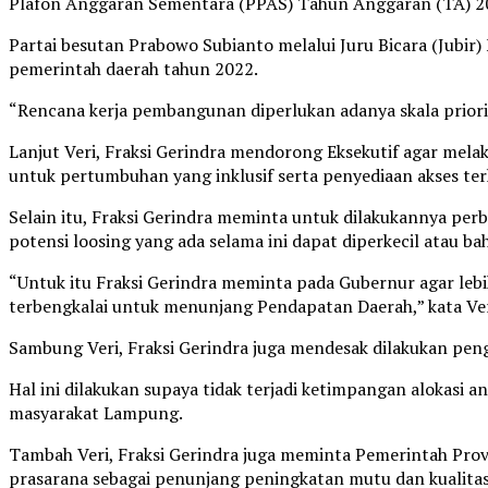
Plafon Anggaran Sementara (PPAS) Tahun Anggaran (TA) 202
Partai besutan Prabowo Subianto melalui Juru Bicara (Jubir
pemerintah daerah tahun 2022.
“Rencana kerja pembangunan diperlukan adanya skala prior
Lanjut Veri, Fraksi Gerindra mendorong Eksekutif agar me
untuk pertumbuhan yang inklusif serta penyediaan akses te
Selain itu, Fraksi Gerindra meminta untuk dilakukannya per
potensi loosing yang ada selama ini dapat diperkecil atau bah
“Untuk itu Fraksi Gerindra meminta pada Gubernur agar leb
terbengkalai untuk menunjang Pendapatan Daerah,” kata Ver
Sambung Veri, Fraksi Gerindra juga mendesak dilakukan pen
Hal ini dilakukan supaya tidak terjadi ketimpangan alokasi
masyarakat Lampung.
Tambah Veri, Fraksi Gerindra juga meminta Pemerintah Prov
prasarana sebagai penunjang peningkatan mutu dan kualita