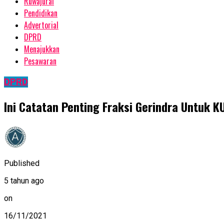
Ruwajurai
Pendidikan
Advertorial
DPRD
Menajukkan
Pesawaran
DPRD
Ini Catatan Penting Fraksi Gerindra Untuk
Published
5 tahun ago
on
16/11/2021