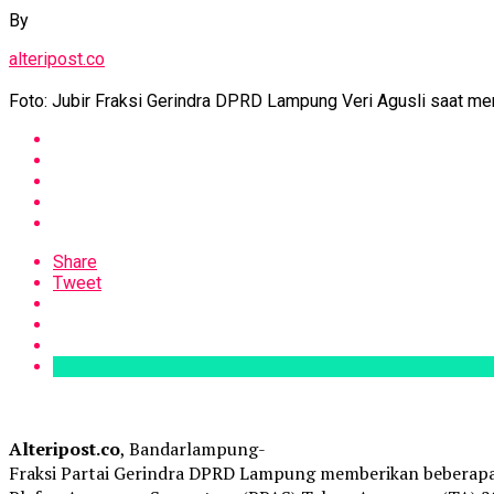
By
alteripost.co
Foto: Jubir Fraksi Gerindra DPRD Lampung Veri Agusli saat 
Share
Tweet
Alteripost.co
, Bandarlampung-
Fraksi Partai Gerindra DPRD Lampung memberikan beberapa p