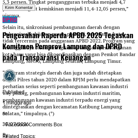
5,3 persen. Tingkat pengangguran terbuka menjadi 4,7
persen. Tingkat kemiskinan menjadi 11,4-12,05 persen,”
ujarnya.
DPRD
Selain itu, sinkronisasi pembangunan daerah dengan
Pengesahan Raperda APBD 2025 Tegaskan
sinkronisasi kebijakan pusat, provinsi, kabupaten/kota,
tidak tercermin pada anggaraan APBD 2022. Program yang
Komitmen Pemprov Lampung dan DPRD
sesungguhnya bisa disinergikan antara lain pembangunan
kota baru yang bisa dikoordinasikan dengan Pemkot Bandar
pada Transparansi Keuangan
Lampung, Metro, Lampung Selatan, Lampung Timur.
“Program strategis daerah dan juga sudah ditetapkan
dalam Pilres tahun 2020 dalam RPJM perlu mendapatkan
perhatian serius seperti pembangunan kawasan industri
Published
way pisang, pembangunan kawasan industri maritim,
pembangunan kawasan industri terpadu energi yang
1 minggu ago
diintegrasikan dengan kecamatan Katibung Lampung
Selatan,” timpalnya. (*)
on
30/07/2026
Facebook Comments Box
By
Related Topics: