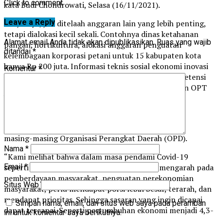
Click to comment
kata Budi Chondrowati, Selasa (16/11/2021).
Leave a Reply
Lanjutnya, jika ditelaah anggaran lain yang lebih penting,
tetapi dialokasi kecil sekali. Contohnya dinas ketahanan
Alamat email Anda tidak akan dipublikasikan.
Ruas yang wajib
pangan, hortikultura, alokasi anggaran penguatan
ditandai
*
kelembagaan korporasi petani untuk 15 kabupaten kota
hanya Rp 200 juta. Informasi teknis sosial ekonomi inovasi
Komentar
*
pertanian hanya Rp 250 juta. Pengembangan kompetensi
penyuluh pertanian hanya Rp150 juta. Pengendalian OPT
hanya Rp 629 juta.
Berdasarkan hal tersebut, pihaknya meminta dalam
penetapan plafon anggaran agar tidak jomplang di
masing-masing Organisasi Perangkat Daerah (OPD).
Nama
*
“Kami melihat bahwa dalam masa pendami Covid-19
Email
*
seperti saat ini, program dan kegiatan yang mengarah pada
pemberdayaan masyarakat, penguatan perekonomian
Situs Web
masyarakat, perlu mendapat porsi lebih besar, terarah, dan
mendapat prioritas. Sehingga sasaran yang ingin dicapai
Simpan nama, email, dan situs web saya pada peramban
dapat tercapai. Seperti pertumbuhan ekonomi menjadi 4,3-
ini untuk komentar saya berikutnya.