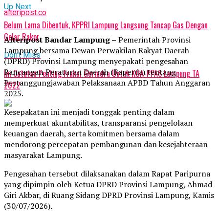
Up Next
alteripost.co
Belum Lama Dibentuk, KPPRI Lampung Langsung Tancap Gas Dengan
Gelar Rakor
Alteripost Bandar Lampung –
Pemerintah Provinsi
Lampung bersama Dewan Perwakilan Rakyat Daerah
Don't Miss
(DPRD) Provinsi Lampung menyepakati pengesahan
Rancangan Peraturan Daerah (Raperda) tentang
Ini Catatan Penting Fraksi Gerindra Untuk KUA-PPAS Lampung TA
Pertanggungjawaban Pelaksanaan APBD Tahun Anggaran
2022
2025.
Kesepakatan ini menjadi tonggak penting dalam
memperkuat akuntabilitas, transparansi pengelolaan
keuangan daerah, serta komitmen bersama dalam
mendorong percepatan pembangunan dan kesejahteraan
masyarakat Lampung.
Pengesahan tersebut dilaksanakan dalam Rapat Paripurna
yang dipimpin oleh Ketua DPRD Provinsi Lampung, Ahmad
Giri Akbar, di Ruang Sidang DPRD Provinsi Lampung, Kamis
(30/07/2026).