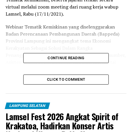
virtual melalui zoom meeting dari ruang kerja wabup
Lamsel, Rabu (17/11/2021).
Webinar Tematik Kemiskinan yang diselenggarakan
Badan Perencanaan Pembangunan Daerah (Bappeda)
Provinsi Lampung ini mengangkat tema Ekonomi
Kerakyatan Sebagai Solusi Dalam Rangka
Penanggulangan Kemiskinan. Hadir sebagai narasumber,
CONTINUE READING
Asisten Deputi Pengembangan Kawasan dan Rantai
Pasok Kementerian Koperasi dan UKM Ari Anindya
Hartika dan City Manager Tokopedia Fithra Aulia.
CLICK TO COMMENT
Kepala Bidang Perencanaan Pemerintah dan
Pembangunan Manusia Bappeda Provinsi Lampung Eka
Yuslita Dewi menyampaikan, webinar itu
LAMPUNG SELATAN
diselenggarakan untuk mengetahui sejauh mana dampak
Lamsel Fest 2026 Angkat Spirit of
pandemi Covid-19 terhadap para pelaku UMKM di
Krakatoa, Hadirkan Konser Artis
Provinsi Lampung.