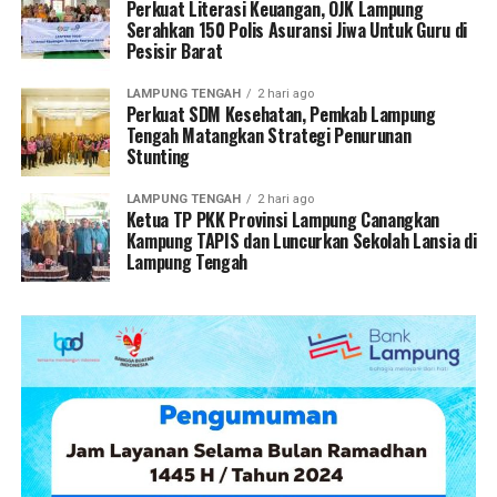
Lamsel Fest 2025 telah menaikkan ekspektasi
Perkuat Literasi Keuangan, OJK Lampung
Serahkan 150 Polis Asuransi Jiwa Untuk Guru di
masyarakat. Karena itu, seluruh perangkat daerah
Pesisir Barat
diminta bekerja lebih serius agar penyelenggaraan tahun
ini mampu menghadirkan pengalaman yang lebih
LAMPUNG TENGAH
2 hari ago
berkesan.
Perkuat SDM Kesehatan, Pemkab Lampung
Tengah Matangkan Strategi Penurunan
Stunting
“Kita harus semangat menggambarkan karakter
masyarakat Lampung Selatan yang memiliki
LAMPUNG TENGAH
2 hari ago
ketangguhan luar biasa. Alhamdulillah, Lamsel Fest 2025
Ketua TP PKK Provinsi Lampung Canangkan
Kampung TAPIS dan Luncurkan Sekolah Lansia di
mendapat apresiasi yang luar biasa. Di sisi lain, ini
Lampung Tengah
menjadi tantangan karena ekspektasi masyarakat jauh
lebih meningkat. Saya pastikan, dari sisi artis jangan di
bawah tahun 2025, begitu juga dengan konsep acaranya.
Tahun ini akan berbeda dan jauh lebih meledak,” ujar Egi.
Menurut Egi, keberhasilan festival tidak hanya
ditentukan oleh kemeriahan acara, tetapi juga oleh
kualitas persiapan yang dilakukan sejak dini. Untuk itu, ia
meminta seluruh organisasi perangkat daerah