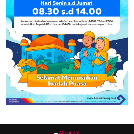
mengedepankan kolaborasi, meninggalkan ego sektoral,
serta memperhatikan setiap detail pelaksanaan sesuai
ketentuan yang berlaku.
“Semua harus bergerak dari sekarang. Persiapkan jauh-
jauh hari, perhatikan setiap detail pekerjaan. Jangan ada
ego sektoral karena ini untuk kepentingan kita bersama.
Bismillah, kalau kita serius dan bekerja kolaboratif, Spirit
of Krakatoa bisa benar-benar terwujud di Lamsel Fest
2026,” tegasnya.
Sementara itu, Ketua Tim Penggerak PKK Kabupaten
Lampung Selatan, Zita Anjani, menjelaskan bahwa
“Spirit of Krakatoa” dipilih sebagai identitas utama
Lamsel Fest 2026.
Tema tersebut merepresentasikan semangat, energi,
dan ketangguhan masyarakat Lampung Selatan yang
lahir dari sejarah serta kekuatan alam Gunung Krakatau,