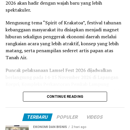
2026 akan hadir dengan wajah baru yang lebih
kepentingan. (rls)
spektakuler.
Facebook Comments Box
Mengusung tema “Spirit of Krakatoa”, festival tahunan
kebanggaan masyarakat itu disiapkan menjadi magnet
RELATED TOPICS:
hiburan sekaligus penggerak ekonomi daerah melalui
rangkaian acara yang lebih atraktif, konsep yang lebih
UP NEXT
BBPOM Audiensi ke Pemkab Lamsel
matang, serta penampilan sederet artis papan atas
Tanah Air.
DON'T MISS
Pemkab Lamsel Terima Penghargaan Swasti Saba
Puncak pelaksanaan Lamsel Fest 2026 dijadwalkan
berlangsung pada 14-15 November 2026 di Lapangan
Korpri, Kompleks Perkantoran Pemkab Lampung
Selatan. Persiapan festival mulai dimatangkan melalui
CONTINUE READING
rapat koordinasi yang dipimpin Bupati Lampung
Selatan, Radityo Egi Pratama, di Aula Rajabasa, Kantor
Bupati Lampung Selatan, Senin (3/8/2026).
TERBARU
POPULER
VIDEOS
Bupati Egi menegaskan, keberhasilan penyelenggaraan
EKONOMI DAN BISNIS
2 hari ago