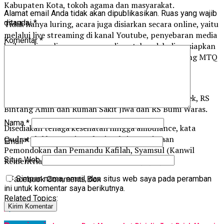
Kabupaten Kota, tokoh agama dan masyarakat.
Alamat email Anda tidak akan dipublikasikan.
Ruas yang wajib
ditandai
*
Tidak hanya luring, acara juga disiarkan secara online, yaitu
melalui live streaming di kanal Youtube, penyebaran media
Komentar
*
baik media online maupun media cetak sudah dipersiapkan
untuk info lebih lanjut maupun pemberitaan tentang MTQ
ini.
Terkait kesehatan disediakan pembukaan hingga
penutupan dari 4 rumah sakit: RSUD Abdoel Moeloek, RS
Bintang Amin dan Rumah Sakit Jiwa dan RS Bumi Waras.
Nama
*
Disediakan tenaga kesehatan hingga ambulance, kata
Qudratul Ikhwan. Disepakati, Seksi Penerimaan
Email
*
Pemondokan dan Pemandu Kafilah, Syamsul (Kanwil
Situs Web
Kementrian Agama Provinsi Lampung). (rls)
Simpan nama, email, dan situs web saya pada peramban
Facebook Comments Box
ini untuk komentar saya berikutnya.
Related Topics:
Up Next