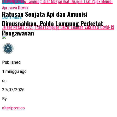
Upaya Pemprov Lampung Buat Masyarakat Disiplin Taat Pajak Menuai
Ruwajurai
Apresiasi Dewan
Ratusan Senjata Api dan Amunisi
Don't Miss
Dimusnahkan, Polda Lampung Perketat
Jelang Nataru 2021, Polda Lampung Gecar Lakukan Vaksinasi Covid-19
Pengawasan
Published
1 minggu ago
on
29/07/2026
By
alteripost.co