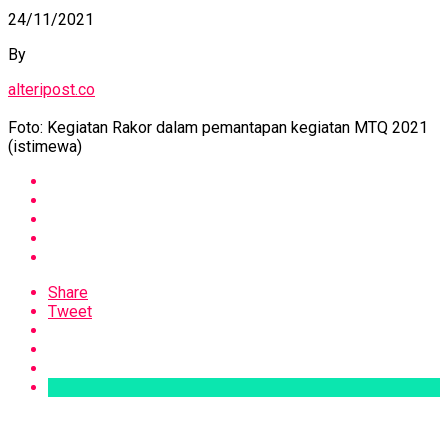
24/11/2021
By
alteripost.co
Foto: Kegiatan Rakor dalam pemantapan kegiatan MTQ 2021
(istimewa)
Share
Tweet