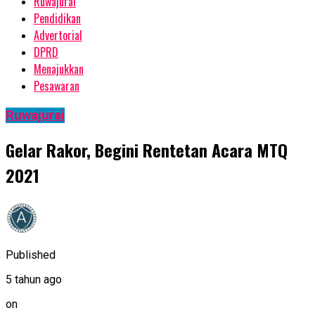
Ruwajurai
Pendidikan
Advertorial
DPRD
Menajukkan
Pesawaran
Ruwajurai
Gelar Rakor, Begini Rentetan Acara MTQ
2021
Published
5 tahun ago
on