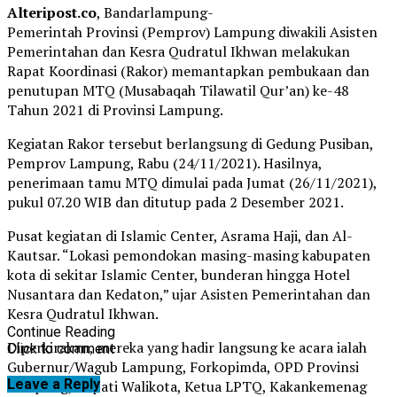
Alteripost.co
, Bandarlampung-
Pemerintah Provinsi (Pemprov) Lampung diwakili Asisten
Pemerintahan dan Kesra Qudratul Ikhwan melakukan
Rapat Koordinasi (Rakor) memantapkan pembukaan dan
penutupan MTQ (Musabaqah Tilawatil Qur’an) ke-48
Tahun 2021 di Provinsi Lampung.
Kegiatan Rakor tersebut berlangsung di Gedung Pusiban,
Pemprov Lampung, Rabu (24/11/2021). Hasilnya,
penerimaan tamu MTQ dimulai pada Jumat (26/11/2021),
pukul 07.20 WIB dan ditutup pada 2 Desember 2021.
Pusat kegiatan di Islamic Center, Asrama Haji, dan Al-
Kautsar. “Lokasi pemondokan masing-masing kabupaten
kota di sekitar Islamic Center, bunderan hingga Hotel
Nusantara dan Kedaton,” ujar Asisten Pemerintahan dan
Kesra Qudratul Ikhwan.
Continue Reading
Diperkirakan, mereka yang hadir langsung ke acara ialah
Click to comment
Gubernur/Wagub Lampung, Forkopimda, OPD Provinsi
Leave a Reply
Lampung, Bupati Walikota, Ketua LPTQ, Kakankemenag