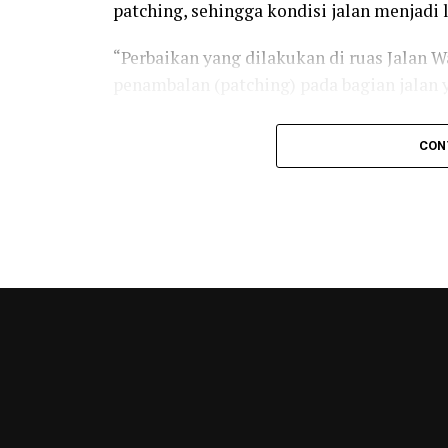
patching, sehingga kondisi jalan menjadi l
“Perbaikan yang dilakukan di ruas Jalan 
penambalan (patching) pada bagian jalan 
Di kawasan Sawit, Way Laga, tim melaksa
CON
lebih 300 meter menggunakan metode patch
perbaikan dilakukan secara parsial atau p
hasil evaluasi di lapangan.
Perbaikan jalan beraspal tersebut terseba
Wala Jaya. Langkah ini dinilai lebih efek
melakukan pengaspalan ulang di seluruh r
Selain memperbaiki badan jalan, Pemeri
pemeliharaan pagar pengaman (railing) je
Perbaikan fasilitas pendukung tersebut 
jalan, terutama saat melintasi area jemba