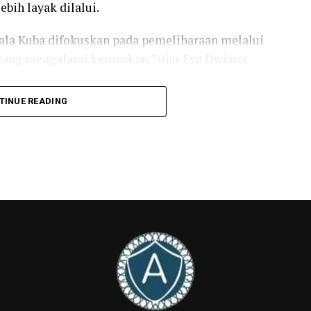
ebih layak dilalui.
Wala Kuba difokuskan pada pemeliharaan melalui
yang mengalami kerusakan,” ujar Eva Dwiana.
nakan perbaikan jalan beton sepanjang kurang
TINUE READING
ing. Sementara itu, pada ruas jalan beraspal,
ada titik-titik yang mengalami kerusakan sesuai
r di dua lokasi utama, yakni kawasan Wala Suci dan
tif untuk menangani kerusakan tanpa harus
uas jalan.
ntah Kota Bandar Lampung juga melakukan
mbatan di sepanjang ruas Jalan Wala Kuba.
bertujuan meningkatkan keselamatan pengguna
tan.