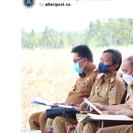
By
alteripost.co