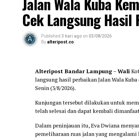
Jalan Wala Kuba Kem
Cek Langsung Hasil 
Published
3 hari ago
on
03/08/2026
By
alteripost.co
Alteripost Bandar Lampung – Wali
Kot
langsung hasil perbaikan Jalan Wala Kuba
Senin (3/8/2026).
Kunjungan tersebut dilakukan untuk mema
telah selesai dan dapat kembali dimanfa
Dalam peninjauan itu, Eva Dwiana menya
pemeliharaan ruas jalan yang mengalami