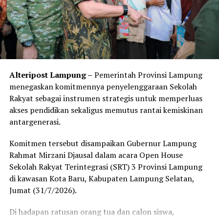
Anggaran APBN melalui Dirjen EBTKE Kementerian
ESDM.
Lanjut Heri, penerapan PLTS Rooftop ini sejalan dengan
program Pemerintah Pusat dan instruksi dari Gubernur
Lampung Arinal Djunaidi dalam upaya meminimalisir
Alteripost Lampung –
Pemerintah Provinsi Lampung
gas efek rumah kaca.
menegaskan komitmennya penyelenggaraan Sekolah
Rakyat sebagai instrumen strategis untuk memperluas
“Sejalan dengan program Pemerintah Pusat dan sesuai
akses pendidikan sekaligus memutus rantai kemiskinan
arahan dari Gubernur Arinal, kita mulai menerapkan
antargenerasi.
penggunaan PLTS Rooftop di beberapa OPD. Selain
sebagai upaya meminimalisir gas efek rumah kaca, juga
Komitmen tersebut disampaikan Gubernur Lampung
menjadi bentuk komitmen kita dalam penghematan
Rahmat Mirzani Djausal dalam acara Open House
energi dan sumber daya mineral,” pungkasnya. (Gus)
Sekolah Rakyat Terintegrasi (SRT) 3 Provinsi Lampung
di kawasan Kota Baru, Kabupaten Lampung Selatan,
Facebook Comments Box
Jumat (31/7/2026).
RELATED TOPICS:
Di hadapan ratusan orang tua dan calon siswa,