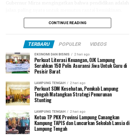
Gubernur Mirza mengingatkan bahwa pendidikan adalah
UP NEXT
BSI Ingin Turut Berkontribusi Dalam Membangun
jalan paling nyata untuk memutus rantai kemiskinan.
Lampung
“Kalau derajat keluarga mau naik, kuncinya satu, anak
CONTINUE READING
DON'T MISS
Gubernur Arinal Djunaidi Salurkan Bantuan Baznas
harus lebih pintar daripada orang tuanya,” ujarnya.
Untuk Seratusan UMKM
Gubernur Mirza menilai Sekolah Rakyat bukan sekadar
TERBARU
POPULER
VIDEOS
menghadirkan layanan pendidikan gratis, tetapi menjadi
EKONOMI DAN BISNIS
2 hari ago
ruang yang membuka kesempatan baru bagi anak-anak
Perkuat Literasi Keuangan, OJK Lampung
dari keluarga kurang mampu untuk mengubah masa
Serahkan 150 Polis Asuransi Jiwa Untuk Guru di
Pesisir Barat
depan mereka.
LAMPUNG TENGAH
2 hari ago
“Tahun lalu Sekolah Rakyat dimulai dengan menerima
Perkuat SDM Kesehatan, Pemkab Lampung
71 siswa SMA dari berbagai daerah di Provinsi Lampung.
Tengah Matangkan Strategi Penurunan
Stunting
Mereka dipilih melalui proses pendampingan Program
Keluarga Harapan (PKH), benar-benar anak-anak yang
LAMPUNG TENGAH
2 hari ago
membutuhkan akses pendidikan,” ungkapnya.
Ketua TP PKK Provinsi Lampung Canangkan
Kampung TAPIS dan Luncurkan Sekolah Lansia di
Ia menjelaskan sebagian besar siswa angkatan pertama
Lampung Tengah