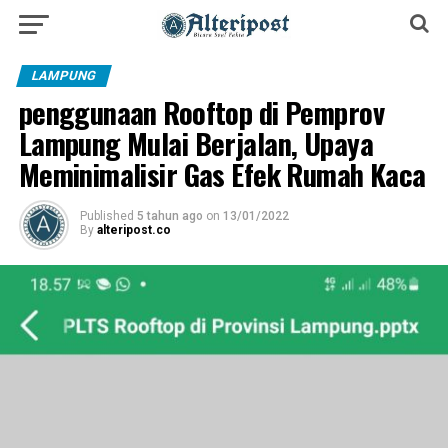
LAMPUNG
penggunaan Rooftop di Pemprov
Lampung Mulai Berjalan, Upaya
Meminimalisir Gas Efek Rumah Kaca
Published
5 tahun ago
on
13/01/2022
By
alteripost.co