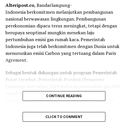
Alteripost.co
, Bandarlampung-
Indonesia berkomitmen melanjutkan pembangunan
nasional berwawasan lingkungan. Pembangunan
perekonomian dipacu terus meningkat, tetapi dengan
berupaya seoptimal mungkin menekan laju
pertumbuhan emisi gas rumah kaca. Pemerintah
Indonesia juga telah berkomitmen dengan Dunia untuk
menurunkan emisi Carbon yang tertuang dalam Paris
Agrement.
Sebagai bentuk dukungan untuk program Pemerintah
Pusat tersebut, Pemerintah Provinsi (Pemprov)
Lampung dari tahun 2019 mulai meminimalisir gas efek
rumah kaca. Upaya tersebut dibuktikan dengan
CONTINUE READING
penggunaan listrik yang bersumber dari Pembangkit
Listrik yang ramah lingkungan (go green). Adapun
wujud nyata yang telah dilakukan dengan membangun
CLICK TO COMMENT
Pembangkit Listrik Tenaga Surya (PLTS) Rooftop di
beberapa Organisasi Perangkat Daerah (OPD) di lingkup