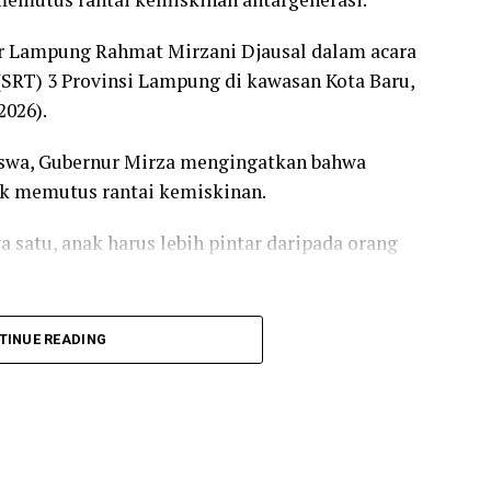
r Lampung Rahmat Mirzani Djausal dalam acara
(SRT) 3 Provinsi Lampung di kawasan Kota Baru,
2026).
siswa, Gubernur Mirza mengingatkan bahwa
tuk memutus rantai kemiskinan.
a satu, anak harus lebih pintar daripada orang
bukan sekadar menghadirkan layanan pendidikan
TINUE READING
ka kesempatan baru bagi anak-anak dari keluarga
an mereka.
an menerima 71 siswa SMA dari berbagai daerah di
ui proses pendampingan Program Keluarga Harapan