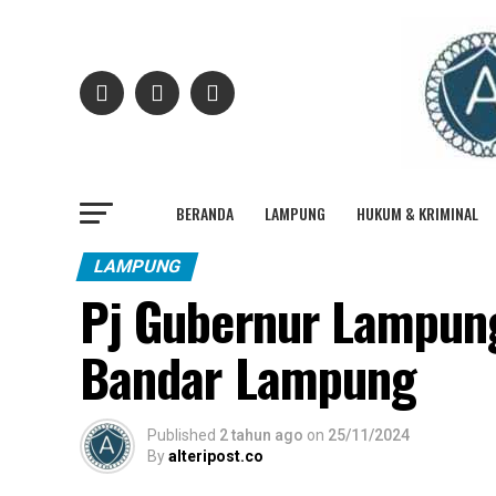
BERANDA
LAMPUNG
HUKUM & KRIMINAL
LAMPUNG
Pj Gubernur Lampun
Bandar Lampung
Published
2 tahun ago
on
25/11/2024
By
alteripost.co