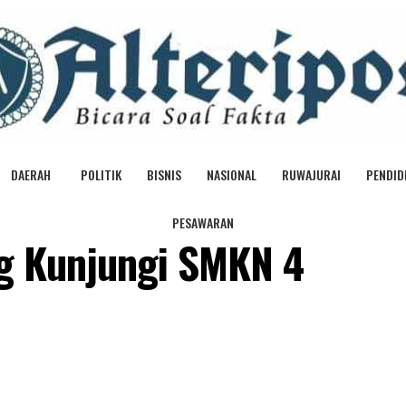
DAERAH
POLITIK
BISNIS
NASIONAL
RUWAJURAI
PENDID
PESAWARAN
g Kunjungi SMKN 4