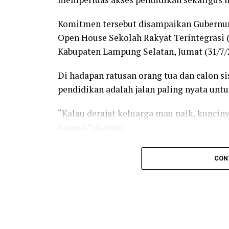
Komitmen tersebut disampaikan Gubernu
Open House Sekolah Rakyat Terintegrasi 
Kabupaten Lampung Selatan, Jumat (31/7/
Di hadapan ratusan orang tua dan calon 
pendidikan adalah jalan paling nyata un
“Kalau derajat keluarga mau naik, kunciny
tuanya,” ujarnya.
Gubernur Mirza menilai Sekolah Rakyat 
CON
gratis, tetapi menjadi ruang yang membu
kurang mampu untuk mengubah masa dep
“Tahun lalu Sekolah Rakyat dimulai deng
Provinsi Lampung. Mereka dipilih melal