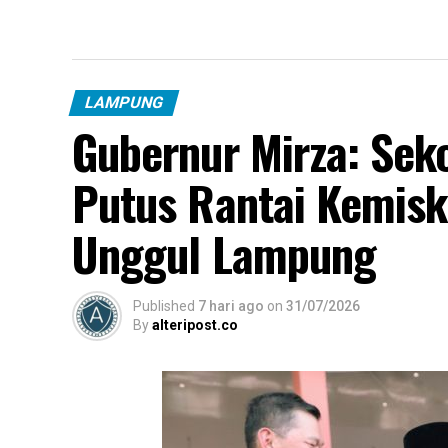
LAMPUNG
Gubernur Mirza: Seko
Putus Rantai Kemisk
Unggul Lampung
Published
7 hari ago
on
31/07/2026
By
alteripost.co