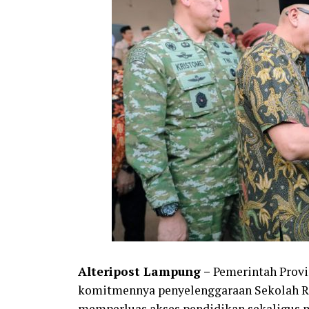
Alteripost Lampung –
Pemerintah Prov
komitmennya penyelenggaraan Sekolah Ra
memperluas akses pendidikan sekaligus m