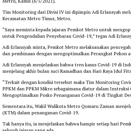
Metro, Kamis (6/5/2021).
Tim Monitoring dari Divisi IV ini dipimpin Adi Erlansyah
Kecamatan Metro Timur, Metro.
“Saya meminta kepada jajaran Pemkot Metro untuk mengop
untuk Pengendalian Penyebaran Covid-19,” tegas Adi Erlans
Adi Erlansyah minta, Pemkot Metro melaksanakan pencegah
dan pembinaan dengan mengoptimalkan Perangkat Pekon ata
Adi Erlansyah menjelaskan bahwa tren kasus Covid-19 di Ind
menjelang akhir bulan suci Ramadhan dan Hari Raya Idul Fitr
“Terkait dengan kondisi tersebut maka Tim Monitoring Co
PPKM dan PPKM Mikro sebagaimana diatur dalam Instruksi
Mengoptimalkan Posko Penanganan Covid-19 di Tingkat Desa
Sementara itu, Wakil Walikota Metro Qomaru Zaman menje
(KTM) dalam penanganan Covid-19.
Tak hanya itu, ia menjelaskan bahwa hampir setiap hari Pe
seluruh jajaran yang ada.