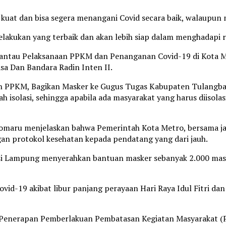
kuat dan bisa segera menangani Covid secara baik, walaupun 
lakukan yang terbaik dan akan lebih siap dalam menghadapi 
h Pantau Pelaksanaan PPKM dan Penanganan Covid-19 di Kota 
sa Dan Bandara Radin Inten II.
an PPKM, Bagikan Masker ke Gugus Tugas Kabupaten Tulangb
olasi, sehingga apabila ada masyarakat yang harus diisolasi,
omaru menjelaskan bahwa Pemerintah Kota Metro, bersama jaja
gan protokol kesehatan kepada pendatang yang dari jauh.
si Lampung menyerahkan bantuan masker sebanyak 2.000 mask
ovid-19 akibat libur panjang perayaan Hari Raya Idul Fitri 
 Penerapan Pemberlakuan Pembatasan Kegiatan Masyarakat (