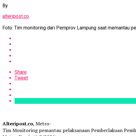
By
alteripost.co
Foto: Tim monitoring dari Pemprov Lampung saat memantau p
Share
Tweet
Alteripost.co
, Metro-
Tim Monitoring pemantau pelaksanaan Pemberlakuan Pembat