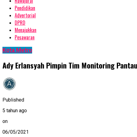
Ruwajurai
Pendidikan
Advertorial
DPRD
Menajukkan
Pesawaran
Kota Metro
Ady Erlansyah Pimpin Tim Monitoring Panta
Published
5 tahun ago
on
06/05/2021