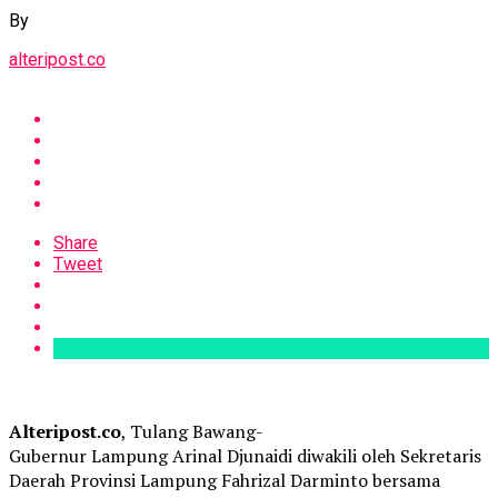
By
alteripost.co
Share
Tweet
Alteripost.co
, Tulang Bawang-
Gubernur Lampung Arinal Djunaidi diwakili oleh Sekretaris
Daerah Provinsi Lampung Fahrizal Darminto bersama