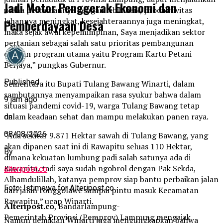
Jadi Motor Penggerak Ekonomi dan
usaha pertaniannya dengan lebih baik, produktivitas
lahannya meningkat, kesejahteraannya juga meningkat,
Pemberdayaan Desa
maka sejak awal kepemimpinan, Saya menjadikan sektor
pertanian sebagai salah satu prioritas pembangunan
dengan program utama yaitu Program Kartu Petani
Berjaya,” pungkas Gubernur.
Published
Sementara itu Bupati Tulang Bawang Winarti, dalam
sambutannya menyampaikan rasa syukur bahwa dalam
9 jam ago
situasi pandemi covid-19, warga Tulang Bawang tetap
dalam keadaan sehat dan mampu melakukan panen raya.
on
08/08/2026
“Ada sekitar 9.871 Hektar sawah di Tulang Bawang, yang
akan dipanen saat ini di Rawapitu seluas 110 Hektar,
By
dimana kekuatan lumbung padi salah satunya ada di
Rawapitu, tadi saya sudah ngobrol dengan Pak Sekda,
alteripost.co
Alhamdulillah, katanya pemprov siap bantu perbaikan jalan
Foto: Istimewa for Alteripost.co
dari jalan ronggolawe sampai pintu masuk Kecamatan
Rawapitu,” ucap Winarti.
Alteripost.co
, Bandarlampung-
Pemerintah Provinsi (Pemprov) Lampung mengajak
Namun demikian Winarti juga mengungkapkan bahwa