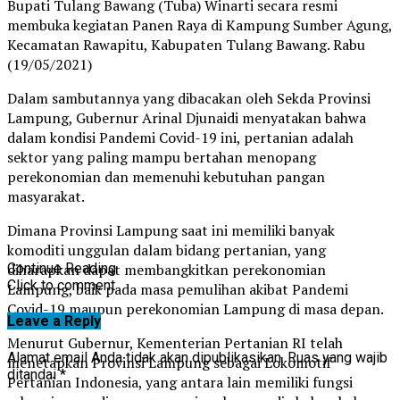
Bupati Tulang Bawang (Tuba) Winarti secara resmi
membuka kegiatan Panen Raya di Kampung Sumber Agung,
Kecamatan Rawapitu, Kabupaten Tulang Bawang. Rabu
(19/05/2021)
Dalam sambutannya yang dibacakan oleh Sekda Provinsi
Lampung, Gubernur Arinal Djunaidi menyatakan bahwa
dalam kondisi Pandemi Covid-19 ini, pertanian adalah
sektor yang paling mampu bertahan menopang
perekonomian dan memenuhi kebutuhan pangan
masyarakat.
Dimana Provinsi Lampung saat ini memiliki banyak
komoditi unggulan dalam bidang pertanian, yang
diharapkan dapat membangkitkan perekonomian
Continue Reading
Click to comment
Lampung, baik pada masa pemulihan akibat Pandemi
Covid-19 maupun perekonomian Lampung di masa depan.
Leave a Reply
Menurut Gubernur, Kementerian Pertanian RI telah
Alamat email Anda tidak akan dipublikasikan.
Ruas yang wajib
menetapkan Provinsi Lampung sebagai Lokomotif
ditandai
*
Pertanian Indonesia, yang antara lain memiliki fungsi