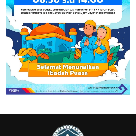
Banggar menilai bahwa secara umum pelaksanaan APBD
berjalan dengan baik, di mana realisasi pendapatan,
belanja, dan transfer daerah menunjukkan tingkat
serapan dan efisiensi yang optimal.
Guna penyempurnaan di masa mendatang, Banggar
DPRD Provinsi Lampung memberikan sejumlah
rekomendasi strategis agar seluruh Organisasi
Perangkat Daerah (OPD) memprioritaskan pelayanan
masyarakat yang selaras dengan visi misi Gubernur.
Beberapa penekanan strategis tersebut meliputi:
• Sektor Tata Kelola dan Perencanaan: Perencanaan
belanja pegawai harus dievaluasi agar proporsional dan
mematuhi aturan perundang-undangan. Bappeda
ditekankan untuk memperkuat konsistensi perencanaan
berbasis data riil dari RPJMD hingga APBD, sementara
BPKAD dan Biro Pengadaan Barang dan Jasa didorong
untuk mempercepat penataan aset daerah serta