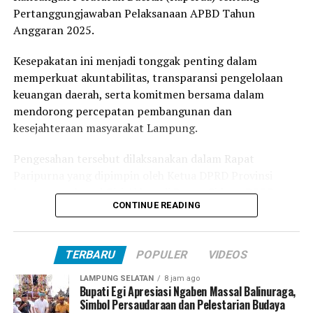
Lesty: Pancasila Merupakan Pedoman Pemersatu
Pertanggungjawaban Pelaksanaan APBD Tahun
Bangsa Indonesia
Anggaran 2025.
Kesepakatan ini menjadi tonggak penting dalam
memperkuat akuntabilitas, transparansi pengelolaan
keuangan daerah, serta komitmen bersama dalam
mendorong percepatan pembangunan dan
kesejahteraan masyarakat Lampung.
Pengesahan tersebut dilaksanakan dalam Rapat
Paripurna yang dipimpin oleh Ketua DPRD Provinsi
Lampung, Ahmad Giri Akbar, di Ruang Sidang DPRD
CONTINUE READING
Provinsi Lampung, Kamis (30/07/2026).
Menanggapi persetujuan tersebut, Gubernur Lampung,
TERBARU
POPULER
VIDEOS
Rahmat Mirzani Djausal, menyampaikan apresiasi
setinggi-tingginya kepada seluruh pimpinan dan
LAMPUNG SELATAN
8 jam ago
anggota dewan, khususnya jajaran Komisi dan Badan
Bupati Egi Apresiasi Ngaben Massal Balinuraga,
Simbol Persaudaraan dan Pelestarian Budaya
Anggaran (Banggar) yang telah bekerja maksimal dalam