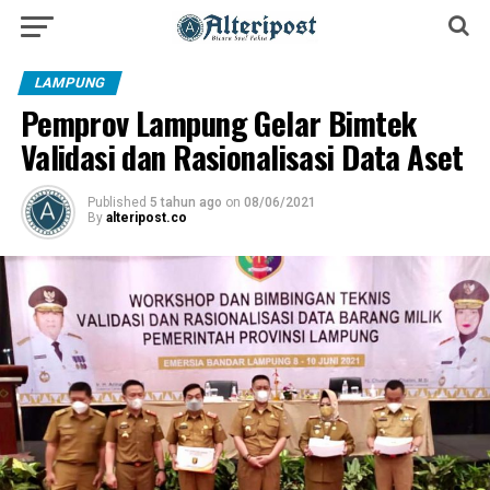
LAMPUNG
Pemprov Lampung Gelar Bimtek
Validasi dan Rasionalisasi Data Aset
Published
5 tahun ago
on
08/06/2021
By
alteripost.co