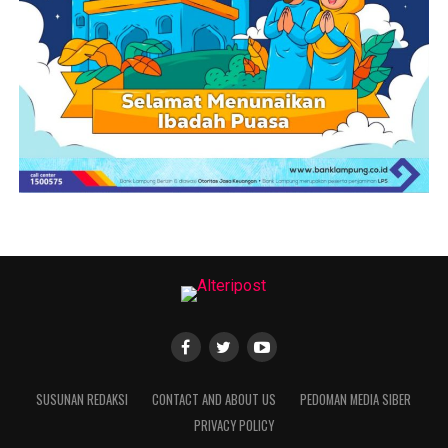
meningkatkan kualitas pendidikan, bukan sebagai
ancaman. Menurutnya, AI dapat menjadi alat yang
sangat membantu proses belajar mengajar apabila
dimanfaatkan secara bijaksana, bertanggung jawab,
serta tetap menjunjung tinggi nilai-nilai etika dan
integritas.
Melalui Program Nasional AI Goes To School,
diharapkan para pendidik, pelajar, dan masyarakat
semakin memahami penggunaan teknologi AI secara
positif, sehingga mampu mendukung terciptanya
ekosistem pendidikan yang inovatif, adaptif, dan siap
menghadapi tantangan era digital.(*)
Facebook Comments Box
SUSUNAN REDAKSI
CONTACT AND ABOUT US
PEDOMAN MEDIA SIBER
PRIVACY POLICY