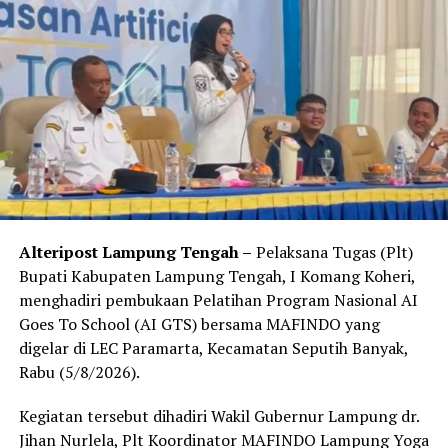
meningkatkan Pendapatan Asli Daerah (PAD).
Dalam sambutan Sekdaprov Lampung yang dibacakan
oleh Staf Ahli Gubernur bidang Ekubang mengatakan,
peran Kepala Daerah sangat penting untuk
mengembangkan potensi kekayaan daerah berdasarkan
aset yang dimiliki oleh daerah tersebut. Perlu adanya
proyeksi atau perkiraan yang cermat ke depan dari
Kepala Daerah untuk mengembangkan kekayaan daerah
guna perbaikan kualitas hidup masyarakat di daerah.
Alteripost Lampung Tengah –
Pelaksana Tugas (Plt)
“Penataan dan penertiban aset melalui kegiatan
Bupati Kabupaten Lampung Tengah, I Komang Koheri,
inventarisasi aset yang dikemas melalui Workshop dan
menghadiri pembukaan Pelatihan Program Nasional AI
Bimbingan Teknis Validasi dan Rasionalisasi Data Barang
Goes To School (AI GTS) bersama MAFINDO yang
Milik Pemerintah Provinsi Lampung ini, merupakan hal
digelar di LEC Paramarta, Kecamatan Seputih Banyak,
yang sangat penting dalam peningkatan kinerja
Rabu (5/8/2026).
manajemen aset, penatausahaan aset, penertiban aset
dan kewajaran Pelaporan Keuangan,” ungkapnya.
Kegiatan tersebut dihadiri Wakil Gubernur Lampung dr.
Jihan Nurlela, Plt Koordinator MAFINDO Lampung Yoga