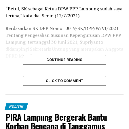
“Betul, SK sebagai Ketua DPW PPP Lampung sudah saya
terima,” kata dia, Senin (12/7/2021).
Berdasarkan SK DPP Nomor 0019/SK/DPP/W/VI/2021
Tentang Pengesahan Susunan Kepengurusan DPW PPP
Lampung, tertanggal 30 Juni 2021, Supriyanto
didampingi Sekretaris Untung yang merupakan Anggota
DPRD Mesuji.
CONTINUE READING
Sebagai Ketua DPW PPP Lampung yang baru,
Supriyanto mengatakan bahwa bakal melakukan
CLICK TO COMMENT
pendekatan dengan berbagai pihak untuk
bersilaturahmi.
Seperti, menggelar audiensi bersama Gubernur
POLITIK
Lampung Arinal Djunaidi, Kesbangpol, Kapolda, Komisi
PIRA Lampung Bergerak Bantu
Pemilihan Umum serta Badan Pengawas Pemilu.
Korban Bencana di Tanggamus
Selain itu, anggota DPRD Lampung tersebut juga bakal