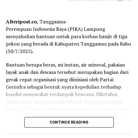
Sekretaris : Drs. Gogor Siguntang,
Wakil Sekretaris : Imam Santoso, M. Irsan HB dan Ibnu
Alteripost.co
, Tanggamus-
Hajar
Perempuan Indonesia Raya (PIRA) Lampung
menyalurkan bantuan untuk para korban banjir di tiga
Pimpinan Majelis Pertimbangan
pekon yang berada di Kabupaten Tanggamus pada Rabu
Ketua : Hasanusi, BBa
(30/7/2025).
Ketua : Nial M. Zen
Bantuan berupa beras, mi instan, air mineral, pakaian
layak anak dan dewasa tersebut merupakan bagian dari
Wakil Ketua : Hizrah Rahmat dan Yusnaini Maramis,
gerak cepat organisasi yang diinisiasi oleh Partai
Gerindra sebagai bentuk nyata kepedulian terhadap
Sekretaris : Ir. Johan Arifin
kondisi masyarakat terdampak bencana. Diketahui,
Hujan deras yang melanda wilayah Tanggamus pada
Wakil Sekretaris : H. Jukman Efendi, Asep Brainzuki dan
Senin (28/7) menyebabkan meluapnya aliran air sungai
H Nazarudin Kadir
sehingga merendam rumah warga.
CONTINUE READING
Pimpinan Majelis Syariah