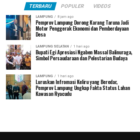
Ketua : KH. Imam Suhadi
TERBARU
POPULER
VIDEOS
Wakil Ketua : Junaidi Syamsuri, Yurita Sirya, dan
LAMPUNG
8 jam ago
Muhammad Zahid
Pemprov Lampung Dorong Karang Taruna Jadi
Motor Penggerak Ekonomi dan Pemberdayaan
Desa
Sekretaris : Hi. Johan Pahlawan
LAMPUNG SELATAN
1 hari ago
Wakil Sekretaris : Adriany Marsauli Nainggolan, Chairul
Bupati Egi Apresiasi Ngaben Massal Balinuraga,
Anwar Satar, dan Khilil Anwar.
Simbol Persaudaraan dan Pelestarian Budaya
Dewan Pengurus Harian
LAMPUNG
1 hari ago
Luruskan Infromasi Keliru yang Beredar,
Ketua : Supriyanto
Pemprov Lampung Ungkap Fakta Status Lahan
Kawasan Ryacudu
Ketua Pira Lampung, Elly Wahyuni, melalui Sekertaris
Sekretaris : Untung Supriyadi
Pira Lampung, Aderly Imelia Sari menyebut akan terus
berada di tengah masyarakat, mengawal aspirasi, dan
Wakil Sekretaris : Nopriyan dan Imanto
berperan aktif dalam upaya penanganan dan
pencegahan bencana di Provinsi Lampung.
Bendahara : Ardi Fernanda
“Ya, sebagai bentuk kepedulian kami (Pira Lampung),
Wakil Bendahara : Hijriyah Wulandari dan Heti Ramda