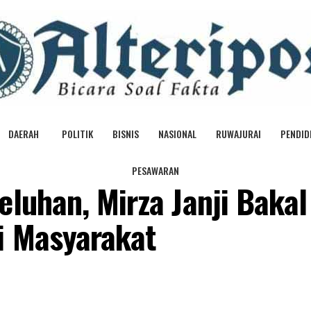
DAERAH
POLITIK
BISNIS
NASIONAL
RUWAJURAI
PENDID
PESAWARAN
eluhan, Mirza Janji Bakal
i Masyarakat