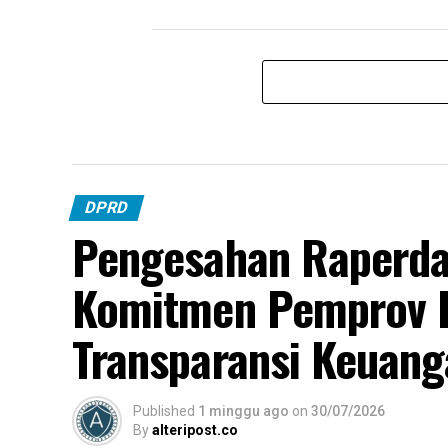
DPRD
Pengesahan Raperd
Komitmen Pemprov 
Transparansi Keuang
Published
1 minggu ago
on
30/07/2026
By
alteripost.co