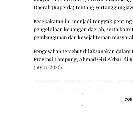
Daerah (Raperda) tentang Pertanggungja
Kesepakatan ini menjadi tonggak penting
pengelolaan keuangan daerah, serta kom
pembangunan dan kesejahteraan masyara
Pengesahan tersebut dilaksanakan dalam 
Provinsi Lampung, Ahmad Giri Akbar, di
(30/07/2026).
Menanggapi persetujuan tersebut, Gubern
menyampaikan apresiasi setinggi-tinggin
khususnya jajaran Komisi dan Badan Angg
CON
merampungkan tahapan pembahasan.
“Persetujuan ini merupakan wujud nyata da
legislatif. Selanjutnya, Raperda yang tel