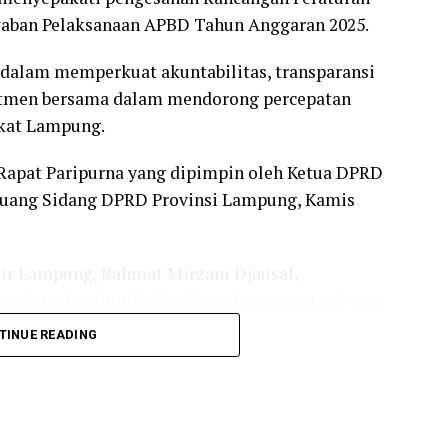
waban Pelaksanaan APBD Tahun Anggaran 2025.
 dalam memperkuat akuntabilitas, transparansi
itmen bersama dalam mendorong percepatan
kat Lampung.
Rapat Paripurna yang dipimpin oleh Ketua DPRD
 Ruang Sidang DPRD Provinsi Lampung, Kamis
ur Lampung, Rahmat Mirzani Djausal,
ya kepada seluruh pimpinan dan anggota dewan,
aran (Banggar) yang telah bekerja maksimal dalam
TINUE READING
ri sinergi yang solid antara eksekutif dan
ah mendapat persetujuan dewan yang terhormat ini