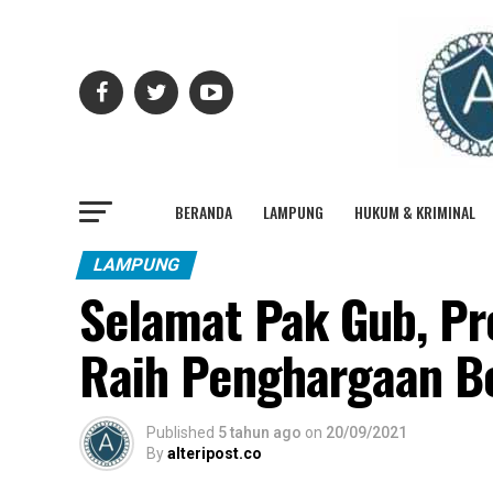
BERANDA
LAMPUNG
HUKUM & KRIMINAL
LAMPUNG
Selamat Pak Gub, Pr
Raih Penghargaan B
Published
5 tahun ago
on
20/09/2021
By
alteripost.co