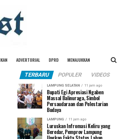
IKAN
ADVERTORIAL
DPRD
MENAJUKKAN
TERBARU
POPULER
VIDEOS
LAMPUNG SELATAN
11 jam ago
Bupati Egi Apresiasi Ngaben
Massal Balinuraga, Simbol
Persaudaraan dan Pelestarian
Budaya
LAMPUNG
11 jam ago
Luruskan Infromasi Keliru yang
Beredar, Pemprov Lampung
Ungkap Fakta Status Lahan