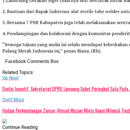
1.Launching Gerakan Siger (Saatnya Ikut berGErak untuk R
2. Bantuan dari Bapak Gubernur alat sterile tube welder un
3. Bersama 7 PMI Kabupaten juga telah melaksanakan sentra 
4. Pendampingan dan kolaborasi dengan komunitas penderi
“Semoga tujuan yang mulia ini selalu mendapat keberkahan 
Palang Merah Indonesia ini,” pesan Riana. (Rls)
Facebook Comments Box
Related Topics:
Up Next
Dinilai Inovatif, Sekretariat DPRD Lampung Sabet Peringkat Satu Pada
Don't Miss
Hadapi Perkembangan Zaman, Ahmad Muzani Minta Kaum Milenial Tingk
Continue Reading