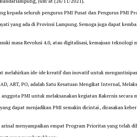
a Bandarlampung, Jum’at (26/11/2021).
g kepada seluruh pengurus PMI Pusat dan Pengurus PMI Prov
ti yang ada di Provinsi Lampung. Semoga juga dapat kembali 
suki masa Revolusi 4.0, atau digitalisasi, kemajuan teknolog
at melahirkan ide-ide kreatif dan inovatif untuk mengantisipa
 AD, ART, PO, adalah Satu Kesatuan Mengikat Internal, Mela
anggota PMI untuk melaksanakan kegiatan Rakernis secara m
ang dapat menjadikan PMI semakin dicintai , dirasakan kebe
arinal menyampaikan empat Program Prioritas yang telah di