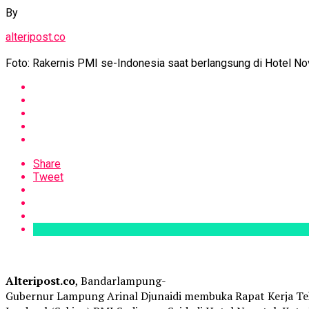
By
alteripost.co
Foto: Rakernis PMI se-Indonesia saat berlangsung di Hotel N
Share
Tweet
Alteripost.co
, Bandarlampung-
Gubernur Lampung Arinal Djunaidi membuka Rapat Kerja Tekni